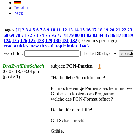
Imprint
back
pages
[1]
2
3
4
5
6
7
8
9
10
11
12
13
14
15
16
17
18
19
20
21
22
23
68
69
70
71
72
73
74
75
76
77
78
79
80
81
82
83
84
85
86
87
88
89
124
125
126
127
128
129
130
131
132
(10 entries per page)
read articles
new thread
topic index
back
search for:
DreiZweiEinsSchach
subject:
PGN-Partien
07-07-18, 03:01pm
(posts: 1)
"Hallo, liebe Schachfreunde!
Ich möchte einige Partien speichern und wei
Gibt es ein kostenloses Programm,
welche das PGN-Format öffnet ?
Danke, für eure Hilfe!
Gut Schach noch!
Grüße,