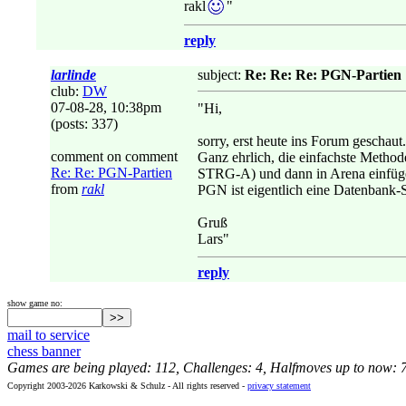
rakl
"
reply
larlinde
subject:
Re: Re: Re: PGN-Partien
club:
DW
07-08-28, 10:38pm
"Hi,
(posts: 337)
sorry, erst heute ins Forum geschaut.
comment on comment
Ganz ehrlich, die einfachste Methode
Re: Re: PGN-Partien
STRG-A) und dann in Arena einfügen
from
rakl
PGN ist eigentlich eine Datenbank-St
Gruß
Lars"
reply
show game no:
mail to service
chess banner
Games are being played: 112, Challenges: 4, Halfmoves up to now: 
Copyright 2003-2026 Karkowski & Schulz - All rights reserved -
privacy statement