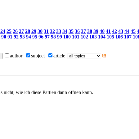
24
25
26
27
28
29
30
31
32
33
34
35
36
37
38
39
40
41
42
43
44
45
90
91
92
93
94
95
96
97
98
99
100
101
102
103
104
105
106
107
10
author
subject
article
s nicht, wie ich diese Partien dann öffnen kann.