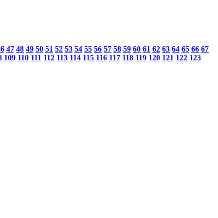
46
47
48
49
50
51
52
53
54
55
56
57
58
59
60
61
62
63
64
65
66
67
8
109
110
111
112
113
114
115
116
117
118
119
120
121
122
123