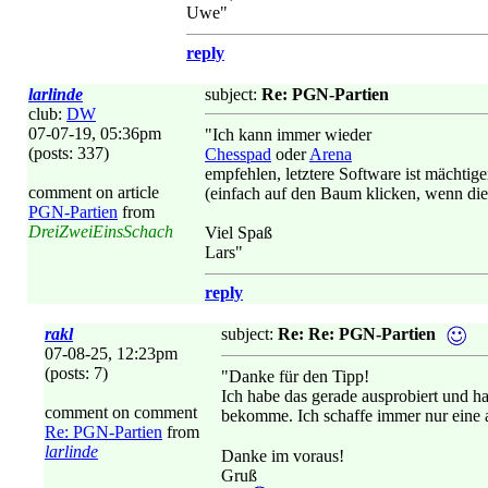
Uwe"
reply
larlinde
subject:
Re: PGN-Partien
club:
DW
07-07-19, 05:36pm
"Ich kann immer wieder
(posts: 337)
Chesspad
oder
Arena
empfehlen, letztere Software ist mächti
comment on article
(einfach auf den Baum klicken, wenn die 
PGN-Partien
from
DreiZweiEinsSchach
Viel Spaß
Lars"
reply
rakl
subject:
Re: Re: PGN-Partien
07-08-25, 12:23pm
(posts: 7)
"Danke für den Tipp!
Ich habe das gerade ausprobiert und h
comment on comment
bekomme. Ich schaffe immer nur eine a
Re: PGN-Partien
from
larlinde
Danke im voraus!
Gruß