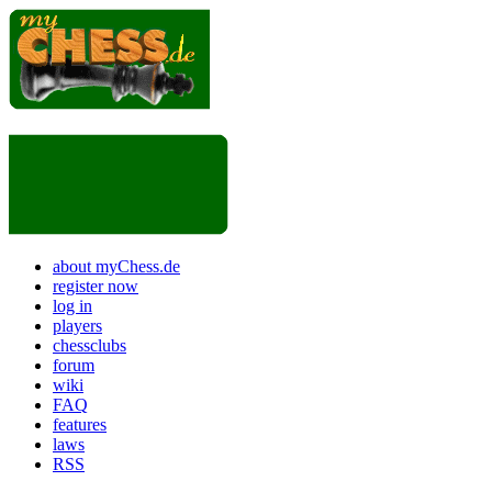
about myChess.de
register now
log in
players
chessclubs
forum
wiki
FAQ
features
laws
RSS