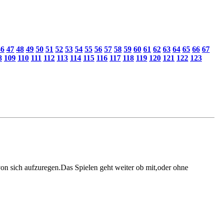
46
47
48
49
50
51
52
53
54
55
56
57
58
59
60
61
62
63
64
65
66
67
8
109
110
111
112
113
114
115
116
117
118
119
120
121
122
123
von sich aufzuregen.Das Spielen geht weiter ob mit,oder ohne