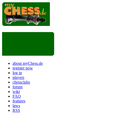
about myChess.de
register now
log in
players
chessclubs
forum
wiki
FAQ
features
laws
RSS