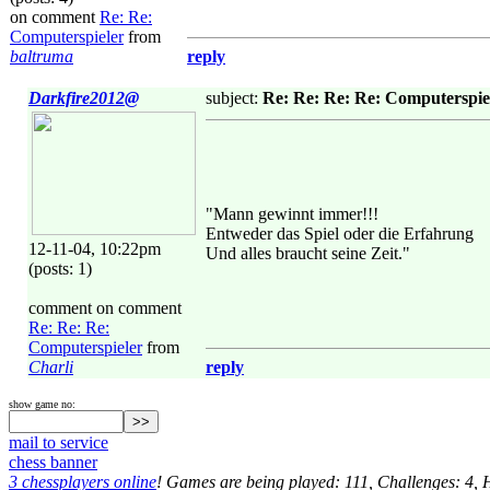
on comment
Re: Re:
Computerspieler
from
baltruma
reply
Darkfire2012@
subject:
Re: Re: Re: Re: Computerspie
"Mann gewinnt immer!!!
Entweder das Spiel oder die Erfahrung
12-11-04, 10:22pm
Und alles braucht seine Zeit."
(posts: 1)
comment on comment
Re: Re: Re:
Computerspieler
from
Charli
reply
show game no:
mail to service
chess banner
3 chessplayers online
! Games are being played: 111, Challenges: 4,