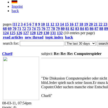
Imprint
back
pages
[1]
2
3
4
5
6
7
8
9
10
11
12
13
14
15
16
17
18
19
20
21
22
23
68
69
70
71
72
73
74
75
76
77
78
79
80
81
82
83
84
85
86
87
88
89
124
125
126
127
128
129
130
131
132
(10 entries per page)
read articles
new thread
topic index
back
search for:
Charli
subject:
Re: Re: Re: Computerspieler
"Die Diskusion Computerspieler oder nicht 
blöd.Jeder spielt nach seine fason.Er muss
Coputer.Oder suchen manche eine Entschul
Charli"
08-03-11, 07:54pm
(posts: 4)