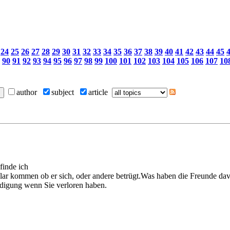
24
25
26
27
28
29
30
31
32
33
34
35
36
37
38
39
40
41
42
43
44
45
90
91
92
93
94
95
96
97
98
99
100
101
102
103
104
105
106
107
10
author
subject
article
finde ich
 klar kommen ob er sich, oder andere betrügt.Was haben die Freunde da
digung wenn Sie verloren haben.