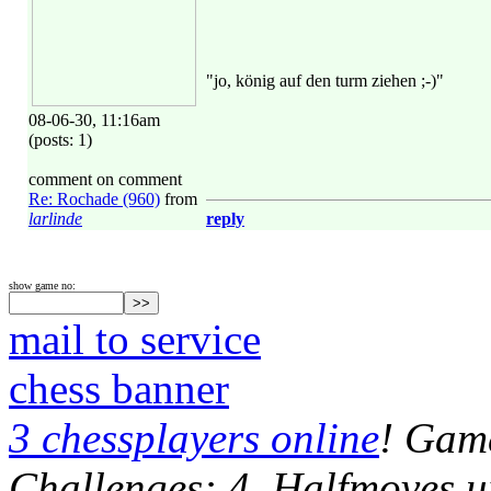
"jo, könig auf den turm ziehen ;-)"
08-06-30, 11:16am
(posts: 1)
comment on comment
Re: Rochade (960)
from
larlinde
reply
show game no:
mail to service
chess banner
3 chessplayers online
! Game
Challenges: 4, Halfmoves u