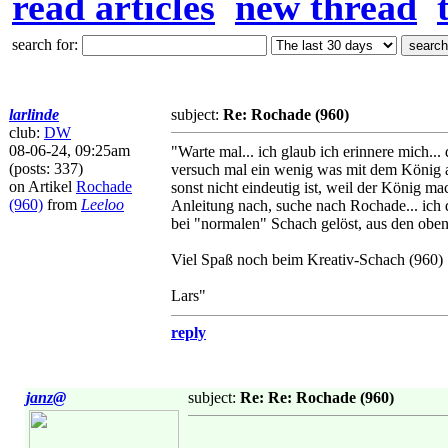
read articles
new thread
search for:
larlinde
subject:
Re: Rochade (960)
club:
DW
08-06-24, 09:25am
"Warte mal... ich glaub ich erinnere mich..
(posts: 337)
versuch mal ein wenig was mit dem König aus
on Artikel
Rochade
sonst nicht eindeutig ist, weil der König m
(960)
from
Leeloo
Anleitung nach, suche nach Rochade... ich d
bei "normalen" Schach gelöst, aus den obe
Viel Spaß noch beim Kreativ-Schach (960)
Lars"
reply
janz@
subject:
Re: Re: Rochade (960)