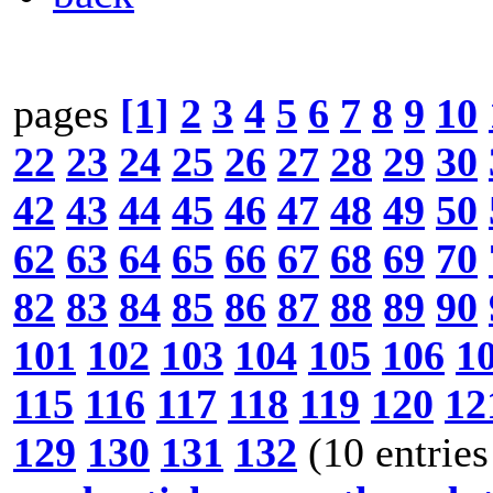
pages
[1]
2
3
4
5
6
7
8
9
10
22
23
24
25
26
27
28
29
30
42
43
44
45
46
47
48
49
50
62
63
64
65
66
67
68
69
70
82
83
84
85
86
87
88
89
90
101
102
103
104
105
106
1
115
116
117
118
119
120
12
129
130
131
132
(10 entries