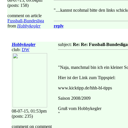
08-07-13, 09:04pm
(posts: 158)
"....kannst ncohmal bitte den links schic
comment on article
Fussball-Bundesliga
from
Hobbykegler
reply
Hobbykegler
subject:
Re: Re: Fussball-Bundesliga
club:
DW
"Naja, manchmal bin ich ein kleiner S
Hier ist der Link zum Tippspiel:
www.kicktipp.de/hhh-bl-tipps
Saison 2008/2009
Gruß vom Hobbykegler
08-07-15, 01:53pm
"
(posts: 235)
comment on comment