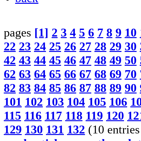
pages
[1]
2
3
4
5
6
7
8
9
10
22
23
24
25
26
27
28
29
30
42
43
44
45
46
47
48
49
50
62
63
64
65
66
67
68
69
70
82
83
84
85
86
87
88
89
90
101
102
103
104
105
106
1
115
116
117
118
119
120
12
129
130
131
132
(10 entries