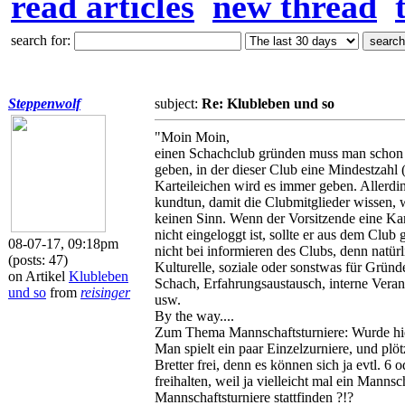
read articles
new thread
search for:
Steppenwolf
subject:
Re: Klubleben und so
"Moin Moin,
einen Schachclub gründen muss man schon all
geben, in der dieser Club eine Mindestzahl 
Karteileichen wird es immer geben. Allerding
kundtun, damit die Clubmitglieder wissen, 
keinen Sinn. Wenn der Vorsitzende eine Kart
nicht eingeloggt ist, sollte er aus dem Clu
08-07-17, 09:18pm
nicht bei informieren des Clubs, denn natür
(posts: 47)
Kulturelle, soziale oder sonstwas für Grün
on Artikel
Klubleben
Schach, Erfahrungsaustausch, interne Veran
und so
from
reisinger
usw.
By the way....
Zum Thema Mannschaftsturniere: Wurde hier
Man spielt ein paar Einzelzurniere, und plö
Bretter frei, denn es können sich ja evtl. 
freihalten, weil ja vielleicht mal ein Manns
Mannschaftsturniere stattfinden ?!?