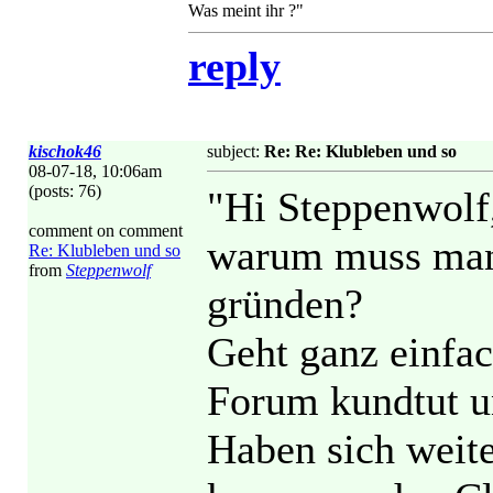
Was meint ihr ?"
reply
kischok46
subject:
Re: Re: Klubleben und so
08-07-18, 10:06am
(posts: 76)
"Hi Steppenwolf
comment on comment
warum muss man 
Re: Klubleben und so
from
Steppenwolf
gründen?
Geht ganz einfa
Forum kundtut un
Haben sich weite