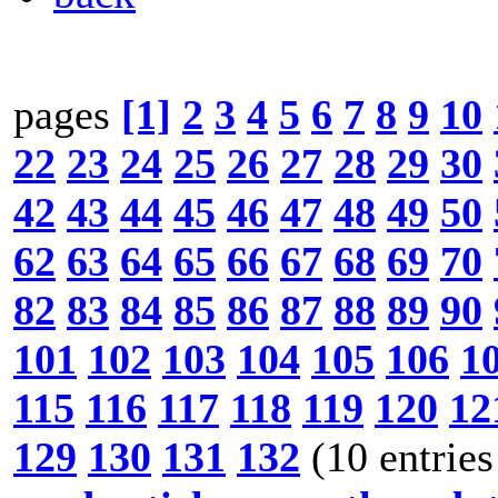
pages
[1]
2
3
4
5
6
7
8
9
10
22
23
24
25
26
27
28
29
30
42
43
44
45
46
47
48
49
50
62
63
64
65
66
67
68
69
70
82
83
84
85
86
87
88
89
90
101
102
103
104
105
106
1
115
116
117
118
119
120
12
129
130
131
132
(10 entries