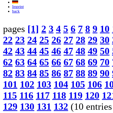
Imprint
back
pages
[1]
2
3
4
5
6
7
8
9
10
22
23
24
25
26
27
28
29
30
42
43
44
45
46
47
48
49
50
62
63
64
65
66
67
68
69
70
82
83
84
85
86
87
88
89
90
101
102
103
104
105
106
1
115
116
117
118
119
120
12
129
130
131
132
(10 entries