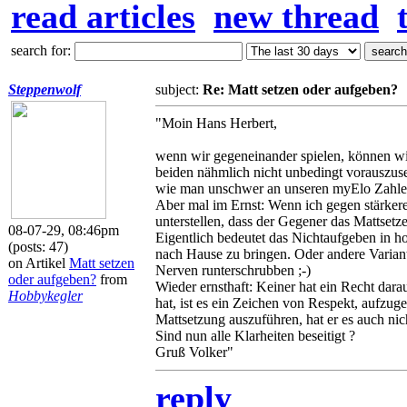
read articles
new thread
search for:
Steppenwolf
subject:
Re: Matt setzen oder aufgeben?
"Moin Hans Herbert,
wenn wir gegeneinander spielen, können wir
beiden nähmlich nicht unbedingt vorauszuse
wie man unschwer an unseren myElo Zahlen 
Aber mal im Ernst: Wenn ich gegen stärkere 
unterstellen, dass der Gegener das Mattsetze
08-07-29, 08:46pm
Eigentlich bedeutet das Nichtaufgeben in h
(posts: 47)
nach Hause zu bringen. Oder andere Variant
on Artikel
Matt setzen
Nerven runterschrubben ;-)
oder aufgeben?
from
Wieder ernsthaft: Keiner hat ein Recht dar
Hobbykegler
hat, ist es ein Zeichen von Respekt, aufzuge
Mattsetzung auszuführen, hat er es auch nic
Sind nun alle Klarheiten beseitigt ?
Gruß Volker"
reply