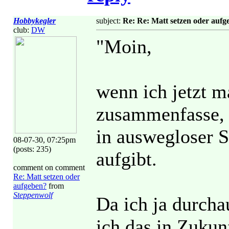
Hobbykegler
subject:
Re: Re: Matt setzen oder aufg
club:
DW
"Moin,
wenn ich jetzt m
zusammenfasse, i
in auswegloser S
08-07-30, 07:25pm
(posts: 235)
aufgibt.
comment on comment
Re: Matt setzen oder
aufgeben?
from
Steppenwolf
Da ich ja durcha
ich das in Zukun