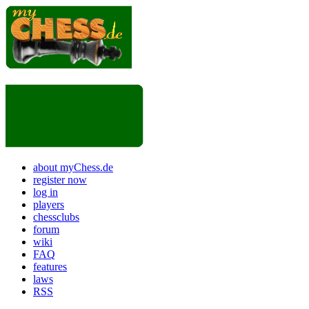
about myChess.de
register now
log in
players
chessclubs
forum
wiki
FAQ
features
laws
RSS