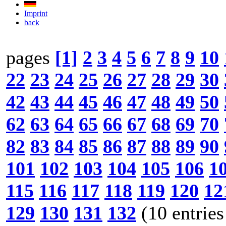
Imprint
back
pages
[1]
2
3
4
5
6
7
8
9
10
22
23
24
25
26
27
28
29
30
42
43
44
45
46
47
48
49
50
62
63
64
65
66
67
68
69
70
82
83
84
85
86
87
88
89
90
101
102
103
104
105
106
1
115
116
117
118
119
120
12
129
130
131
132
(10 entries