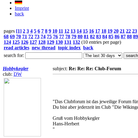
Imprint
back
pages
[1]
2
3
4
5
6
7
8
9
10
11
12
13
14
15
16
17
18
19
20
21
22
23
68
69
70
71
72
73
74
75
76
77
78
79
80
81
82
83
84
85
86
87
88
89
124
125
126
127
128
129
130
131
132
(10 entries per page)
read articles
new thread
topic index
back
search for:
Hobbykegler
subject:
Re: Re: Re: Club-Forum
club:
DW
"Das Clubforum ist das jeweilige Forum für
Du bist aber jederzeit im Club "Die Wikin
Gruß vom Hobbykegler
Hans-Herbert
"