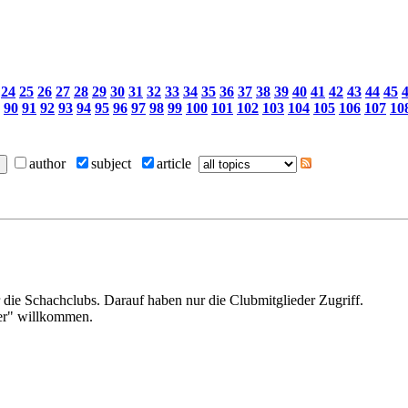
24
25
26
27
28
29
30
31
32
33
34
35
36
37
38
39
40
41
42
43
44
45
90
91
92
93
94
95
96
97
98
99
100
101
102
103
104
105
106
107
10
author
subject
article
 die Schachclubs. Darauf haben nur die Clubmitglieder Zugriff.
ger" willkommen.