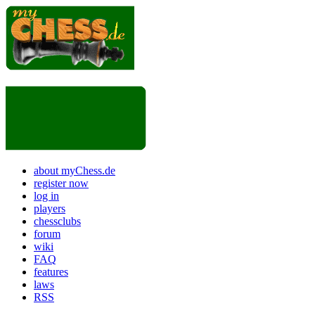
about myChess.de
register now
log in
players
chessclubs
forum
wiki
FAQ
features
laws
RSS