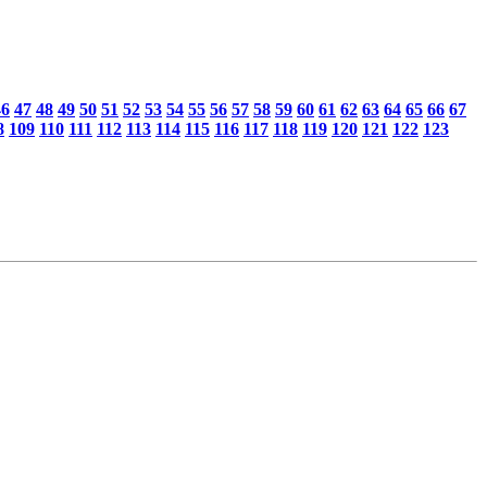
46
47
48
49
50
51
52
53
54
55
56
57
58
59
60
61
62
63
64
65
66
67
8
109
110
111
112
113
114
115
116
117
118
119
120
121
122
123