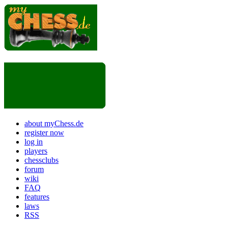
about myChess.de
register now
log in
players
chessclubs
forum
wiki
FAQ
features
laws
RSS