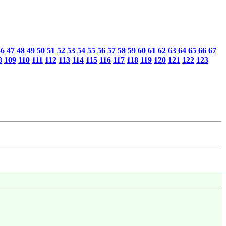
46
47
48
49
50
51
52
53
54
55
56
57
58
59
60
61
62
63
64
65
66
67
8
109
110
111
112
113
114
115
116
117
118
119
120
121
122
123