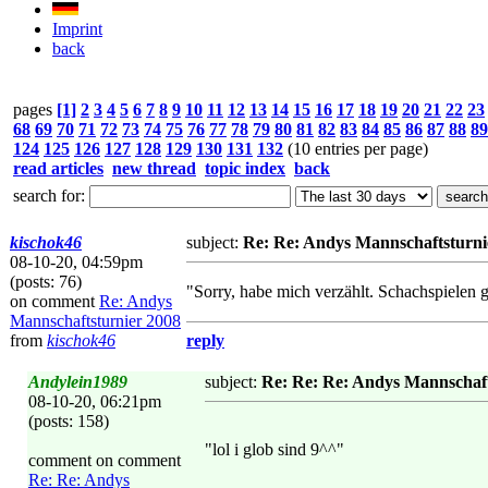
Imprint
back
pages
[1]
2
3
4
5
6
7
8
9
10
11
12
13
14
15
16
17
18
19
20
21
22
23
68
69
70
71
72
73
74
75
76
77
78
79
80
81
82
83
84
85
86
87
88
89
124
125
126
127
128
129
130
131
132
(10 entries per page)
read articles
new thread
topic index
back
search for:
kischok46
subject:
Re: Re: Andys Mannschaftsturni
08-10-20, 04:59pm
(posts: 76)
"Sorry, habe mich verzählt. Schachspielen g
on comment
Re: Andys
Mannschaftsturnier 2008
from
kischok46
reply
Andylein1989
subject:
Re: Re: Re: Andys Mannschaft
08-10-20, 06:21pm
(posts: 158)
"lol i glob sind 9^^"
comment on comment
Re: Re: Andys