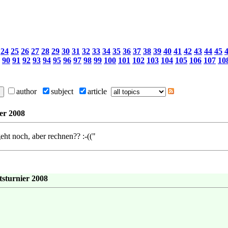
24
25
26
27
28
29
30
31
32
33
34
35
36
37
38
39
40
41
42
43
44
45
90
91
92
93
94
95
96
97
98
99
100
101
102
103
104
105
106
107
10
author
subject
article
er 2008
eht noch, aber rechnen?? :-(("
sturnier 2008