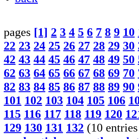
pages
[1]
2
3
4
5
6
7
8
9
10
22
23
24
25
26
27
28
29
30
42
43
44
45
46
47
48
49
50
62
63
64
65
66
67
68
69
70
82
83
84
85
86
87
88
89
90
101
102
103
104
105
106
1
115
116
117
118
119
120
12
129
130
131
132
(10 entries