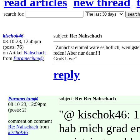
read articles
new thread
search for:
kischok46
subject:
Re: Nahschach
08-10-23, 12:45pm
(posts: 76)
"Zunächst einmal wäre es höflich, wenigst
on Artikel
Nahschach
reden! Aber nur dann!!!
from
Paramecium@
Gruß Uwe"
reply
Paramecium@
subject:
Re: Re: Nahschach
08-10-23, 12:59pm
(posts: 2)
"@ kischok46: 1.
comment on comment
hab mich grad er
Re: Nahschach
from
kischok46