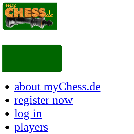
about myChess.de
register now
log in
players