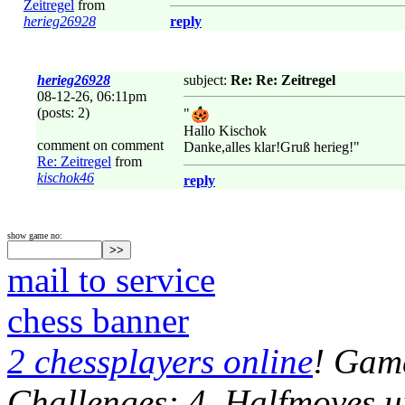
Zeitregel
from
herieg26928
reply
herieg26928
subject:
Re: Re: Zeitregel
08-12-26, 06:11pm
(posts: 2)
"
Hallo Kischok
comment on comment
Danke,alles klar!Gruß herieg!"
Re: Zeitregel
from
kischok46
reply
show game no:
mail to service
chess banner
2 chessplayers online
! Game
Challenges: 4, Halfmoves u