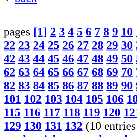
pages
[1]
2
3
4
5
6
7
8
9
10
22
23
24
25
26
27
28
29
30
42
43
44
45
46
47
48
49
50
62
63
64
65
66
67
68
69
70
82
83
84
85
86
87
88
89
90
101
102
103
104
105
106
1
115
116
117
118
119
120
12
129
130
131
132
(10 entries