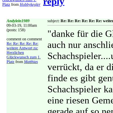
reply
Platz
from
Hobbykegler
Andylein1989
subject:
Re: Re: Re: Re: Re: Re: weite
09-03-19, 11:00am
(posts: 158)
"danke für die G
comment on comment
auch nur anschlie
Re: Re: Re: Re: Re:
weitere Antwort zu:
Herzlichen
Schachspieler....
Glückwunsch zum 1.
Platz
from
Matthias
verrückt, da er di
finde es gibt ge
Schachspieler ka
eine riesen Geme
gerade auf so ne