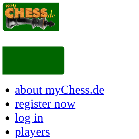
about myChess.de
register now
log in
players