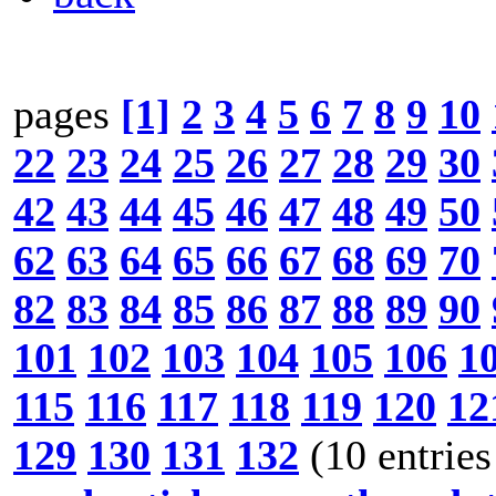
pages
[1]
2
3
4
5
6
7
8
9
10
22
23
24
25
26
27
28
29
30
42
43
44
45
46
47
48
49
50
62
63
64
65
66
67
68
69
70
82
83
84
85
86
87
88
89
90
101
102
103
104
105
106
1
115
116
117
118
119
120
12
129
130
131
132
(10 entries