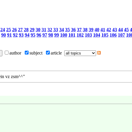
24
25
26
27
28
29
30
31
32
33
34
35
36
37
38
39
40
41
42
43
44
45
90
91
92
93
94
95
96
97
98
99
100
101
102
103
104
105
106
107
10
author
subject
article
 mein vz zsm^^"