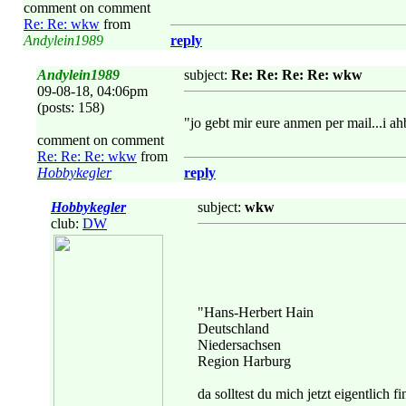
comment on comment
Re: Re: wkw
from
Andylein1989
reply
Andylein1989
subject:
Re: Re: Re: Re: wkw
09-08-18, 04:06pm
(posts: 158)
"jo gebt mir eure anmen per mail...i 
comment on comment
Re: Re: Re: wkw
from
Hobbykegler
reply
Hobbykegler
subject:
wkw
club:
DW
"Hans-Herbert Hain
Deutschland
Niedersachsen
Region Harburg
da solltest du mich jetzt eigentlich f