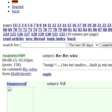
Imprint
back
pages
[1]
2
3
4
5
6
7
8
9
10
11
12
13
14
15
16
17
18
19
20
21
22
23
68
69
70
71
72
73
74
75
76
77
78
79
80
81
82
83
84
85
86
87
88
89
124
125
126
127
128
129
130
131
132
(10 entries per page)
read articles
new thread
topic index
back
search for:
Andylein1989
subject:
Re: Re: wkw
09-08-15, 01:43pm
(posts: 158)
"lustig^^....i bin bei studivz....läuft ja mit
on comment
Re: wkw
from
Hobbykegler
reply
Steppenwolf
subject:
VZ