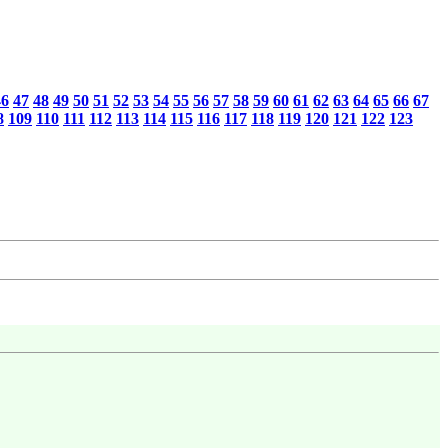
46
47
48
49
50
51
52
53
54
55
56
57
58
59
60
61
62
63
64
65
66
67
8
109
110
111
112
113
114
115
116
117
118
119
120
121
122
123