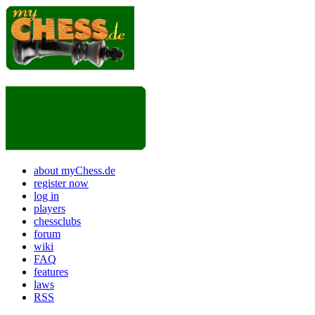
about myChess.de
register now
log in
players
chessclubs
forum
wiki
FAQ
features
laws
RSS