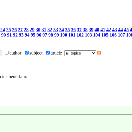
24
25
26
27
28
29
30
31
32
33
34
35
36
37
38
39
40
41
42
43
44
45
90
91
92
93
94
95
96
97
98
99
100
101
102
103
104
105
106
107
10
author
subject
article
 ins neue Jahr.