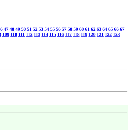
46
47
48
49
50
51
52
53
54
55
56
57
58
59
60
61
62
63
64
65
66
67
8
109
110
111
112
113
114
115
116
117
118
119
120
121
122
123