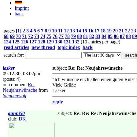
Imprint
back
pages
[1]
2
3
4
5
6
7
8
9
10
11
12
13
14
15
16
17
18
19
20
21
22
23
68
69
70
71
72
73
74
75
76
77
78
79
80
81
82
83
84
85
86
87
88
89
124
125
126
127
128
129
130
131
132
(10 entries per page)
read articles
new thread
topic index
back
search for:
lasker
subject:
Re: Re: Neujahrswünsche
09-12-30, 03:02pm
(posts: 4)
"Ich wünsche euch allen einen guten Rutsch
on comment
Re:
Viele Grüße
Neujahrswünsche
from
Lasker"
Steppenwolf
reply
gunni50
subject:
Re: Re: Re: Neujahrswünsche
club:
DK