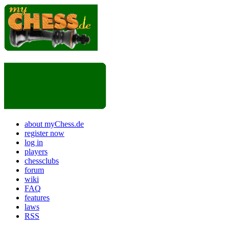
about myChess.de
register now
log in
players
chessclubs
forum
wiki
FAQ
features
laws
RSS