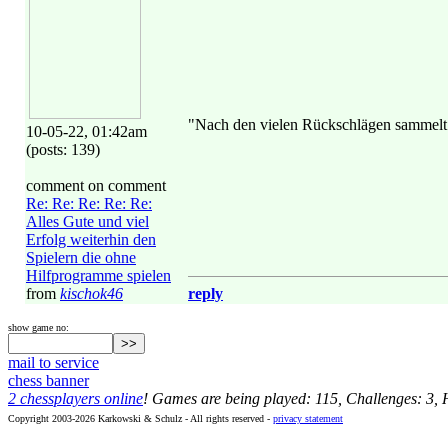
"Nach den vielen Rückschlägen sammelt 
10-05-22, 01:42am
(posts: 139)
comment on comment
Re: Re: Re: Re: Re:
Alles Gute und viel
Erfolg weiterhin den
Spielern die ohne
Hilfprogramme spielen
from
kischok46
reply
show game no:
mail to service
chess banner
2 chessplayers online
! Games are being played: 115, Challenges: 3,
Copyright 2003-2026 Karkowski & Schulz - All rights reserved -
privacy statement