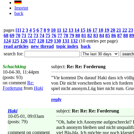
Imprint
back
pages
[1]
2
3
4
5
6
7
8
9
10
11
12
13
14
15
16
17
18
19
20
21
22
23
68
69
70
71
72
73
74
75
76
77
78
79
80
81
82
83
84
85
86
87
88
89
124
125
126
127
128
129
130
131
132
(10 entries per page)
read articles
new thread
topic index
back
search for:
Schachking
subject:
Re: Re: Forderung
10-04-30, 11:44pm
(posts: 93)
"Vie kommst Du darauf Haki dass ich völlig 
on comment
Re:
von Dir nicht vorschreiben wen ich fordern
Forderung
from
Haki
spiel nicht anonym.Lüg hier nicht rum.
reply
Haki
subject:
Re: Re: Re: Forderung
10-05-01, 09:03am
(posts: 79)
"Oh, habe ich Anonyme aufgeschreckt? B
auch anonym bleiben und nicht unqualifizi
comment on comment
viel Bla-bla. Ich möchte nur noch klarstel