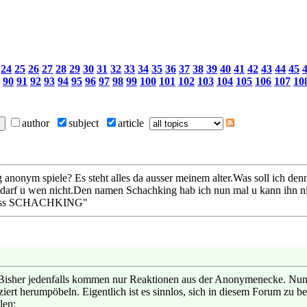
24
25
26
27
28
29
30
31
32
33
34
35
36
37
38
39
40
41
42
43
44
45
90
91
92
93
94
95
96
97
98
99
100
101
102
103
104
105
106
107
10
author
subject
article
anonym spiele? Es steht alles da ausser meinem alter.Was soll ich denn
 darf u wen nicht.Den namen Schachking hab ich nun mal u kann ihn ni
 Gruss SCHACHKING"
isher jedenfalls kommen nur Reaktionen aus der Anonymenecke. Nun, 
ert herumpöbeln. Eigentlich ist es sinnlos, sich in diesem Forum zu bet
len: