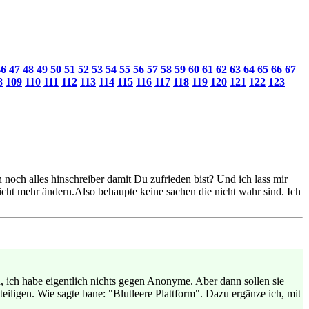
46
47
48
49
50
51
52
53
54
55
56
57
58
59
60
61
62
63
64
65
66
67
8
109
110
111
112
113
114
115
116
117
118
119
120
121
122
123
 noch alles hinschreiber damit Du zufrieden bist? Und ich lass mir
cht mehr ändern.Also behaupte keine sachen die nicht wahr sind. Ich
ich habe eigentlich nichts gegen Anonyme. Aber dann sollen sie
eiligen. Wie sagte bane: "Blutleere Plattform". Dazu ergänze ich, mit