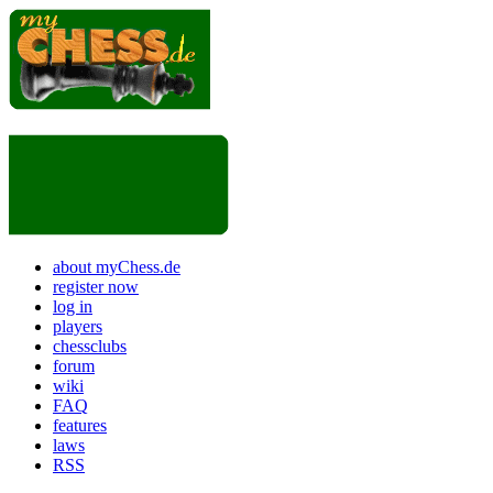
about myChess.de
register now
log in
players
chessclubs
forum
wiki
FAQ
features
laws
RSS