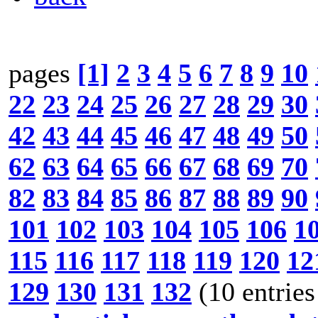
pages
[1]
2
3
4
5
6
7
8
9
10
22
23
24
25
26
27
28
29
30
42
43
44
45
46
47
48
49
50
62
63
64
65
66
67
68
69
70
82
83
84
85
86
87
88
89
90
101
102
103
104
105
106
1
115
116
117
118
119
120
12
129
130
131
132
(10 entries