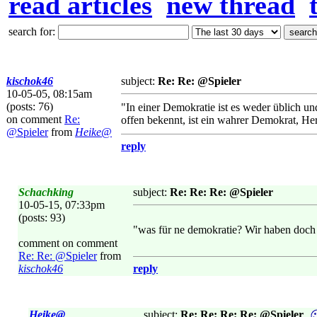
read articles
new thread
search for:
kischok46
subject:
Re: Re: @Spieler
10-05-05, 08:15am
(posts: 76)
"In einer Demokratie ist es weder üblich un
on comment
Re:
offen bekennt, ist ein wahrer Demokrat, He
@Spieler
from
Heike@
reply
Schachking
subject:
Re: Re: Re: @Spieler
10-05-15, 07:33pm
(posts: 93)
"was für ne demokratie? Wir haben doch 
comment on comment
Re: Re: @Spieler
from
kischok46
reply
Heike@
subject:
Re: Re: Re: Re: @Spieler