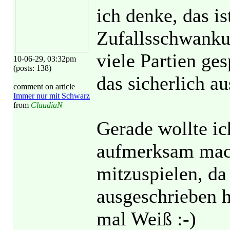
ich denke, das i
Zufallsschwankun
viele Partien ges
10-06-29, 03:32pm
(posts: 138)
das sicherlich au
comment on article
Immer nur mit Schwarz
from
ClaudiaN
Gerade wollte ic
aufmerksam mach
mitzuspielen, da 
ausgeschrieben h
mal Weiß :-)