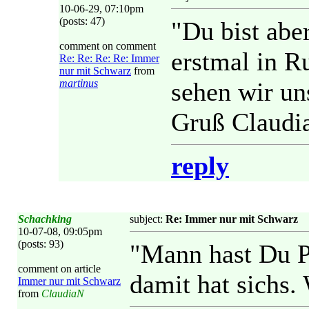
10-06-29, 07:10pm
(posts: 47)
"Du bist abe
comment on comment
erstmal in R
Re: Re: Re: Re: Immer
nur mit Schwarz
from
martinus
sehen wir un
Gruß Claudi
reply
Schachking
subject:
Re: Immer nur mit Schwarz
10-07-08, 09:05pm
(posts: 93)
"Mann hast Du Pr
comment on article
damit hat sichs.
Immer nur mit Schwarz
from
ClaudiaN