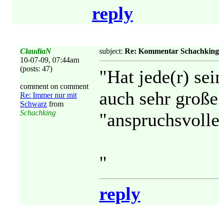
reply
ClaudiaN
subject:
Re: Kommentar Schachking
10-07-09, 07:44am
(posts: 47)
"Hat jede(r) se
comment on comment
auch sehr groß
Re: Immer nur mit
Schwarz
from
Schachking
"anspruchsvolle
"
reply