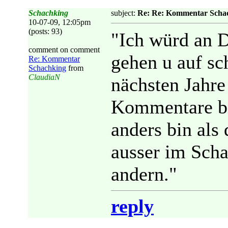
Schachking
subject:
Re: Re: Kommentar Scha
10-07-09, 12:05pm
(posts: 93)
"Ich würd an D
comment on comment
gehen u auf sc
Re: Kommentar
Schachking
from
ClaudiaN
nächsten Jahr
Kommentare bet
anders bin als
ausser im Scha
andern."
reply