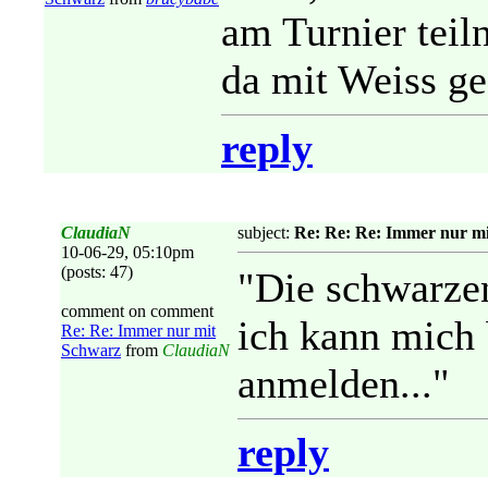
am Turnier teil
da mit Weiss g
reply
ClaudiaN
subject:
Re: Re: Re: Immer nur m
10-06-29, 05:10pm
(posts: 47)
"Die schwarzen
comment on comment
ich kann mich 
Re: Re: Immer nur mit
Schwarz
from
ClaudiaN
anmelden..."
reply