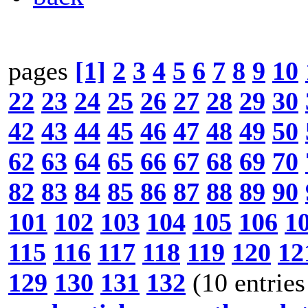
pages
[1]
2
3
4
5
6
7
8
9
10
22
23
24
25
26
27
28
29
30
42
43
44
45
46
47
48
49
50
62
63
64
65
66
67
68
69
70
82
83
84
85
86
87
88
89
90
101
102
103
104
105
106
1
115
116
117
118
119
120
12
129
130
131
132
(10 entries