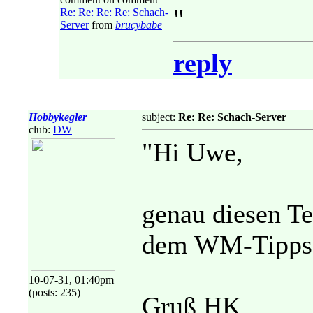
"
Re: Re: Re: Re: Schach-
Server
from
brucybabe
reply
Hobbykegler
subject:
Re: Re: Schach-Server
club:
DW
"Hi Uwe,
genau diesen Te
dem WM-Tippsp
10-07-31, 01:40pm
(posts: 235)
Gruß HK