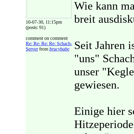
Wie kann man
breit ausdisk
10-07-30, 11:15pm
(posts: 91)
comment on comment
Seit Jahren i
Re: Re: Re: Re: Schach-
Server
from
brucybabe
"uns" Schach
unser "Kegle
gewiesen.
Einige hier s
Hitzeperiode