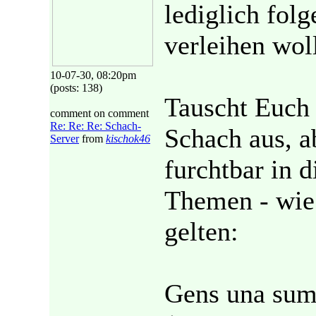
lediglich fo
verleihen woll
10-07-30, 08:20pm
(posts: 138)
Tauscht Euch 
comment on comment
Re: Re: Re: Schach-
Schach aus, a
Server
from
kischok46
furchtbar in 
Themen - wie 
gelten:
Gens una sum