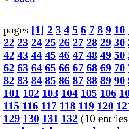
pages
[1]
2
3
4
5
6
7
8
9
10
22
23
24
25
26
27
28
29
30
42
43
44
45
46
47
48
49
50
62
63
64
65
66
67
68
69
70
82
83
84
85
86
87
88
89
90
101
102
103
104
105
106
1
115
116
117
118
119
120
12
129
130
131
132
(10 entries