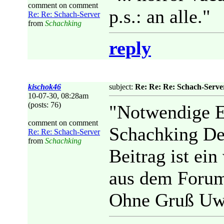
comment on comment
p.s.: an alle."
Re: Re: Schach-Server
from
Schachking
reply
kischok46
subject:
Re: Re: Re: Schach-Serve
10-07-30, 08:28am
(posts: 76)
"Notwendige E
comment on comment
Schachking De
Re: Re: Schach-Server
from
Schachking
Beitrag ist ei
aus dem Forum.
Ohne Gruß Uw