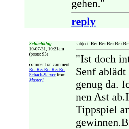
gehen."
reply
Schachking
subject:
Re: Re: Re: Re: Re
10-07-31, 10:21am
(posts: 93)
"Ist doch in
comment on comment
Senf ablädt 
Re: Re: Re: Re: Re:
Schach-Server
from
Master1
genug da. Ic
nen Ast ab.
Tippspiel a
gewinnen.Bi