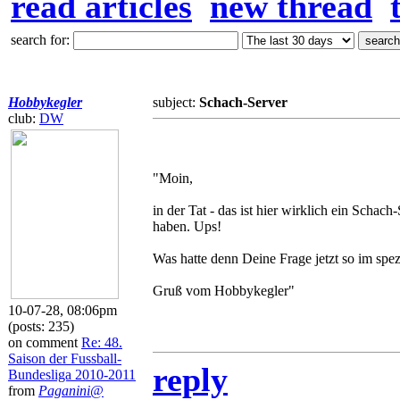
read articles
new thread
search for:
Hobbykegler
subject:
Schach-Server
club:
DW
"Moin,
in der Tat - das ist hier wirklich ein Scha
haben. Ups!
Was hatte denn Deine Frage jetzt so im spez
Gruß vom Hobbykegler"
10-07-28, 08:06pm
(posts: 235)
on comment
Re: 48.
Saison der Fussball-
reply
Bundesliga 2010-2011
from
Paganini@