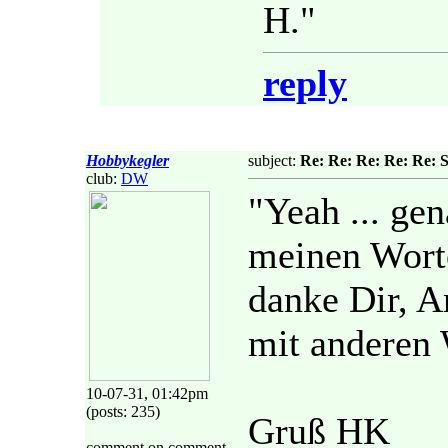
H."
reply
Hobbykegler
subject:
Re: Re: Re: Re: Re: 
club:
DW
"Yeah ... ge
meinen Wort
danke Dir, A
mit anderen 
10-07-31, 01:42pm
(posts: 235)
Gruß HK
comment on comment