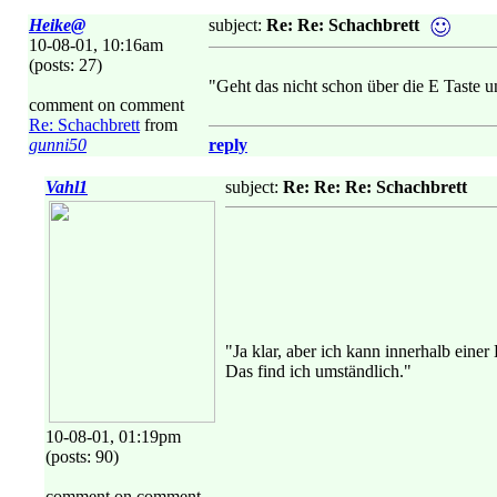
Heike@
subject:
Re: Re: Schachbrett
10-08-01, 10:16am
(posts: 27)
"Geht das nicht schon über die E Taste 
comment on comment
Re: Schachbrett
from
gunni50
reply
Vahl1
subject:
Re: Re: Re: Schachbrett
"Ja klar, aber ich kann innerhalb ein
Das find ich umständlich."
10-08-01, 01:19pm
(posts: 90)
comment on comment