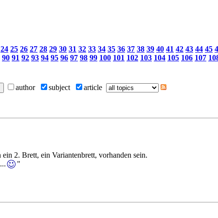
24
25
26
27
28
29
30
31
32
33
34
35
36
37
38
39
40
41
42
43
44
45
90
91
92
93
94
95
96
97
98
99
100
101
102
103
104
105
106
107
10
author
subject
article
ein 2. Brett, ein Variantenbrett, vorhanden sein.
..
"