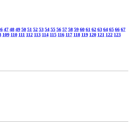
46
47
48
49
50
51
52
53
54
55
56
57
58
59
60
61
62
63
64
65
66
67
8
109
110
111
112
113
114
115
116
117
118
119
120
121
122
123