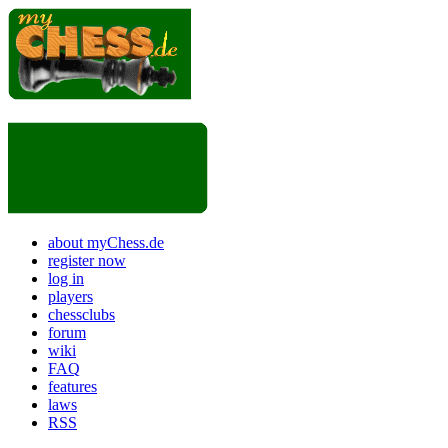
about myChess.de
register now
log in
players
chessclubs
forum
wiki
FAQ
features
laws
RSS