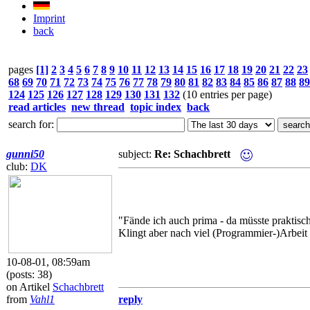
Imprint
back
pages
[1]
2
3
4
5
6
7
8
9
10
11
12
13
14
15
16
17
18
19
20
21
22
23
68
69
70
71
72
73
74
75
76
77
78
79
80
81
82
83
84
85
86
87
88
89
124
125
126
127
128
129
130
131
132
(10 entries per page)
read articles
new thread
topic index
back
search for:
gunni50
subject:
Re: Schachbrett
club:
DK
"Fände ich auch prima - da müsste praktisch 
Klingt aber nach viel (Programmier-)Arbeit .
10-08-01, 08:59am
(posts: 38)
on Artikel
Schachbrett
from
Vahl1
reply