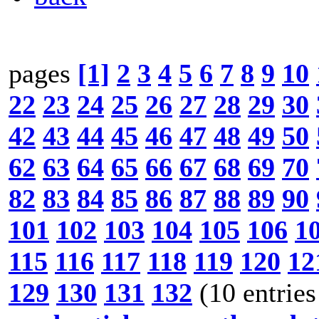
pages
[1]
2
3
4
5
6
7
8
9
10
22
23
24
25
26
27
28
29
30
42
43
44
45
46
47
48
49
50
62
63
64
65
66
67
68
69
70
82
83
84
85
86
87
88
89
90
101
102
103
104
105
106
1
115
116
117
118
119
120
12
129
130
131
132
(10 entries