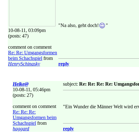
"Na also, geht doch!
"
10-08-11, 03:09pm
(posts: 47)
comment on comment
Re: Re: Umgangsformen
beim Schachspiel
from
HenrySchinasky
reply
Heike@
subject:
Re: Re: Re: Re: Umgangsfo
10-08-11, 05:46pm
(posts: 27)
comment on comment
"Ein Wunder die Männer Welt wird er
Re: Re: Re:
Umgangsformen beim
Schachspiel
from
haggard
reply