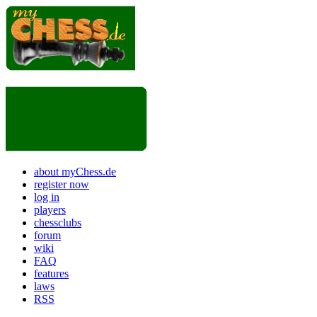
about myChess.de
register now
log in
players
chessclubs
forum
wiki
FAQ
features
laws
RSS