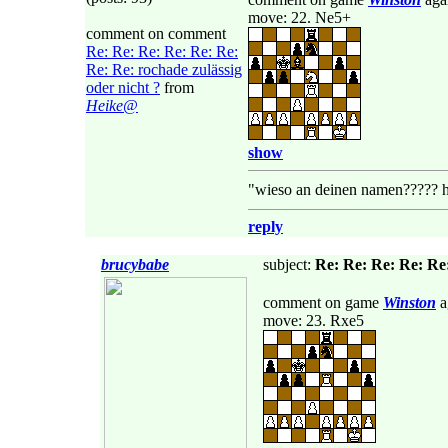
move: 22. Ne5+
comment on comment
Re: Re: Re: Re: Re: Re:
Re: Re: rochade zulässig
oder nicht ?
from
Heike@
show
"wieso an deinen namen????? h
reply
brucybabe
subject:
Re: Re: Re: Re: Re:
comment on game
Winston
a
move: 23. Rxe5