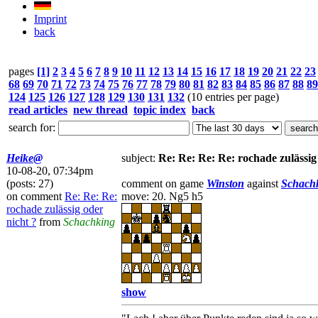
Imprint
back
pages
[1]
2
3
4
5
6
7
8
9
10
11
12
13
14
15
16
17
18
19
20
21
22
23
68
69
70
71
72
73
74
75
76
77
78
79
80
81
82
83
84
85
86
87
88
89
124
125
126
127
128
129
130
131
132
(10 entries per page)
read articles
new thread
topic index
back
search for:
Heike@
subject:
Re: Re: Re: Re: rochade zulässig
10-08-20, 07:34pm
(posts: 27)
comment on game
Winston
against
Schach
on comment
Re: Re: Re:
move: 20. Ng5 h5
rochade zulässig oder
nicht ?
from
Schachking
show