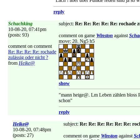
"Lach ! aber über Punkte reden sind ja so wi
reply
Schachking
subject:
Re: Re: Re: Re: Re: rochade zu
10-08-20, 07:41pm
(posts: 93)
comment on game
Winston
against
Scha
move: 20. Ng5 h5
comment on comment
Re: Re: Re: Re: rochade
zulässig oder nicht ?
from
Heike@
show
"mann heige@. Lm Leben zählen bloss Pu
schon"
reply
Heike@
subject:
Re: Re: Re: Re: Re: Re: roch
10-08-20, 07:48pm
(posts: 27)
comment on game
Winston
against
Sc