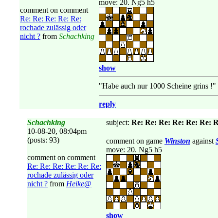
move: 20. Ng5 h5
comment on comment
Re: Re: Re: Re: Re:
rochade zulässig oder
nicht ?
from
Schachking
show
"Habe auch nur 1000 Scheine grins !"
reply
Schachking
subject:
Re: Re: Re: Re: Re: Re: R
10-08-20, 08:04pm
(posts: 93)
comment on game
Winston
against
move: 20. Ng5 h5
comment on comment
Re: Re: Re: Re: Re: Re:
rochade zulässig oder
nicht ?
from
Heike@
show