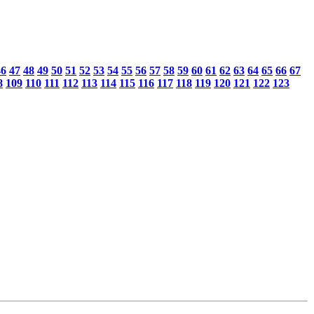
46
47
48
49
50
51
52
53
54
55
56
57
58
59
60
61
62
63
64
65
66
67
8
109
110
111
112
113
114
115
116
117
118
119
120
121
122
123