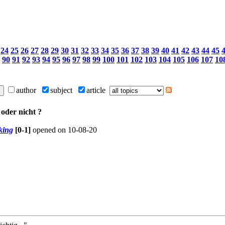
24
25
26
27
28
29
30
31
32
33
34
35
36
37
38
39
40
41
42
43
44
45
90
91
92
93
94
95
96
97
98
99
100
101
102
103
104
105
106
107
10
author
subject
article
 oder nicht ?
king
[0-1]
opened on 10-08-20