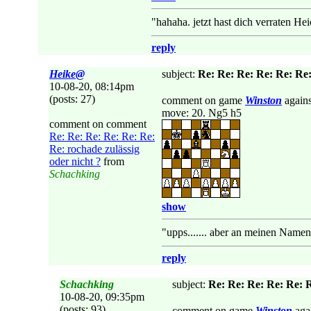
"hahaha. jetzt hast dich verraten H
reply
Heike@
subject:
Re: Re: Re: Re: Re: Re:
10-08-20, 08:14pm
(posts: 27)
comment on game
Winston
again
move: 20. Ng5 h5
comment on comment
Re: Re: Re: Re: Re: Re:
Re: rochade zulässig
oder nicht ?
from
Schachking
show
"upps....... aber an meinen Namen 
reply
Schachking
subject:
Re: Re: Re: Re: Re: R
10-08-20, 09:35pm
(posts: 93)
comment on game
Winston
aga