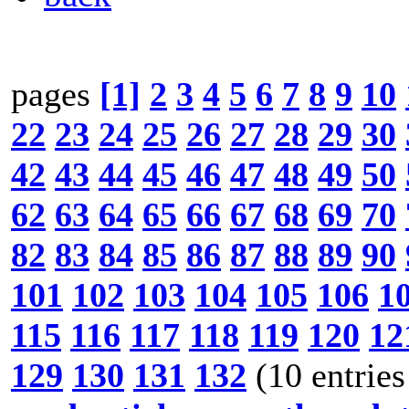
pages
[1]
2
3
4
5
6
7
8
9
10
22
23
24
25
26
27
28
29
30
42
43
44
45
46
47
48
49
50
62
63
64
65
66
67
68
69
70
82
83
84
85
86
87
88
89
90
101
102
103
104
105
106
1
115
116
117
118
119
120
12
129
130
131
132
(10 entries