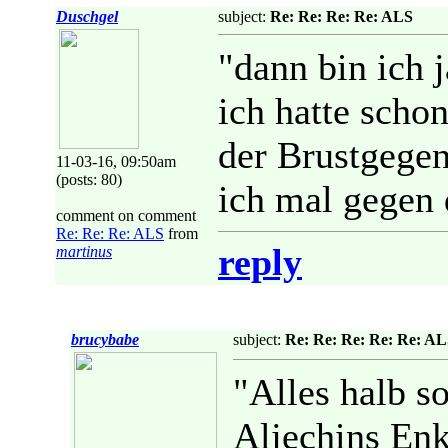
Duschgel
subject:
Re: Re: Re: Re: ALS
"dann bin ich j
ich hatte scho
der Brustgegen
11-03-16, 09:50am
(posts: 80)
ich mal gegen 
comment on comment
Re: Re: Re: ALS
from
reply
martinus
brucybabe
subject:
Re: Re: Re: Re: Re: A
"Alles halb s
Aljechins Enk