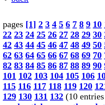
pages
[1]
2
3
4
5
6
7
8
9
10
22
23
24
25
26
27
28
29
30
42
43
44
45
46
47
48
49
50
62
63
64
65
66
67
68
69
70
82
83
84
85
86
87
88
89
90
101
102
103
104
105
106
1
115
116
117
118
119
120
12
129
130
131
132
(10 entries