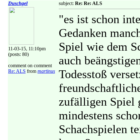
Duschgel
subject:
Re: Re: ALS
"es ist schon int
Gedanken manche
Spiel wie dem Sc
11-03-15, 11:10pm
(posts: 80)
auch beängstige
comment on comment
Todesstoß verset
Re: ALS
from
martinus
freundschaftlic
zufälligen Spie
mindestens scho
Schachspielen te