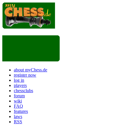
about myChess.de
register now
log in
players
chessclubs
forum
wiki
FAQ
features
laws
RSS