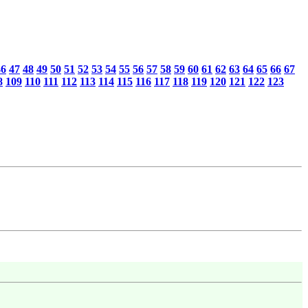
46
47
48
49
50
51
52
53
54
55
56
57
58
59
60
61
62
63
64
65
66
67
8
109
110
111
112
113
114
115
116
117
118
119
120
121
122
123