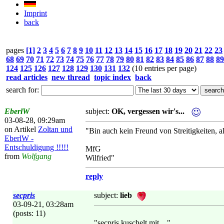
Imprint
back
pages
[1]
2
3
4
5
6
7
8
9
10
11
12
13
14
15
16
17
18
19
20
21
22
23
68
69
70
71
72
73
74
75
76
77
78
79
80
81
82
83
84
85
86
87
88
89
124
125
126
127
128
129
130
131
132
(10 entries per page)
read articles
new thread
topic index
back
search for:
EberlW
subject:
OK, vergessen wir's...
03-08-28, 09:29am
on Artikel
Zoltan und
"Bin auch kein Freund von Streitigkeiten, al
EberlW -
Entschuldigung !!!!!
MfG
from
Wolfgang
Wilfried"
reply
secpris
subject:
lieb
03-09-21, 03:28am
(posts: 11)
"secpris kuschelt mit...."