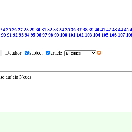
24
25
26
27
28
29
30
31
32
33
34
35
36
37
38
39
40
41
42
43
44
45
90
91
92
93
94
95
96
97
98
99
100
101
102
103
104
105
106
107
10
author
subject
article
so auf ein Neues...