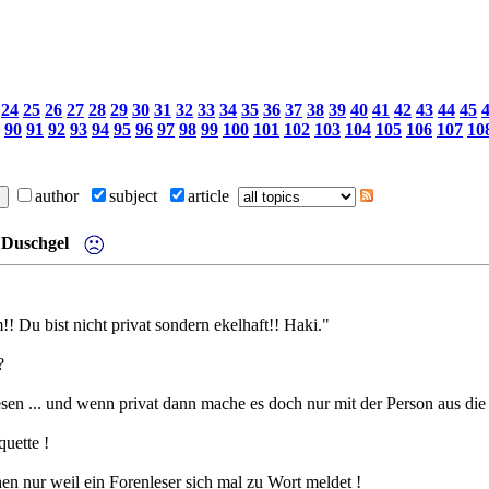
24
25
26
27
28
29
30
31
32
33
34
35
36
37
38
39
40
41
42
43
44
45
90
91
92
93
94
95
96
97
98
99
100
101
102
103
104
105
106
107
10
author
subject
article
 Duschgel
Du bist nicht privat sondern ekelhaft!! Haki."
?
lesen ... und wenn privat dann mache es doch nur mit der Person aus die e
uette !
hen nur weil ein Forenleser sich mal zu Wort meldet !