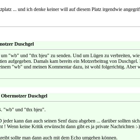
tplatz ... und ich denke keiner will auf diesem Platz irgendwie angegri
motzer Duschgel
da um "wb" und "thx bjeu" zu senden. Und um Lügen zu verbreiten, wie
tien aufgegeben. Damals kam bereits ein Motzerbeitrag von Duschgel. D
seinem "wb" und meinen Kommentar dazu, ist wohl folgerichtig. Aber wi
: Obermotzer Duschgel
B. "wb" und "thx bjeu".
der kann dan auch seinen Senf dazu abgeben ... darüber sollten sich 
icht ! Wenn keine Kritik erwünscht dann gibt es ja private Nachrichten :-)
hreibt sollte man dann auch mit dem Echo umgehen können.