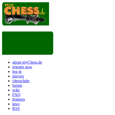
about myChess.de
register now
log in
players
chessclubs
forum
wiki
FAQ
features
laws
RSS