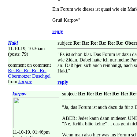
Ein Forum wie dieses ist quasi wie ein Mark
Gruß Karpov"
reply
Haki
subject:
Re: Re: Re: Re: Re: Re: Ober
11-10-19, 10:36am
(posts: 79)
"Es ist schon klar. Das Forum ist dazu 
wie Zidan. Dabei hatte ich nur meine Par
comment on comment
an! Daß bjeu sich auch reinhängt, nach 
Re: Re: Re: Re: Re:
Haki."
Obermotzer Duschgel
from
karpov
reply
karpov
subject:
Re: Re: Re: Re: Re: Re: Re
"Ja, das Forum ist auch dazu da für z.
ABER: Jeder kann dann mitlesen UND je
"Ne, Kritik bitte keine" ... das geht n
11-10-19, 01:46pm
Wenn man also hier was ins Forum sc