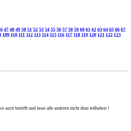
46
47
48
49
50
51
52
53
54
55
56
57
58
59
60
61
62
63
64
65
66
67
8
109
110
111
112
113
114
115
116
117
118
119
120
121
122
123
s auch betrifft und lasse alle anderen nicht dran teilhaben !