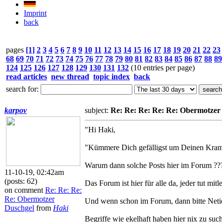
Imprint
back
pages
[1]
2
3
4
5
6
7
8
9
10
11
12
13
14
15
16
17
18
19
20
21
22
23
68
69
70
71
72
73
74
75
76
77
78
79
80
81
82
83
84
85
86
87
88
89
124
125
126
127
128
129
130
131
132
(10 entries per page)
read articles
new thread
topic index
back
search for:
karpov
subject:
Re: Re: Re: Re: Re: Obermotzer
"Hi Haki,
"Kümmere Dich gefälligst um Deinen Kram!! 
Warum dann solche Posts hier im Forum ??
11-10-19, 02:42am
(posts: 62)
Das Forum ist hier für alle da, jeder tut mit
on comment
Re: Re: Re:
Re: Obermotzer
Und wenn schon im Forum, dann bitte Netiq
Duschgel
from
Haki
Begriffe wie ekelhaft haben hier nix zu suc