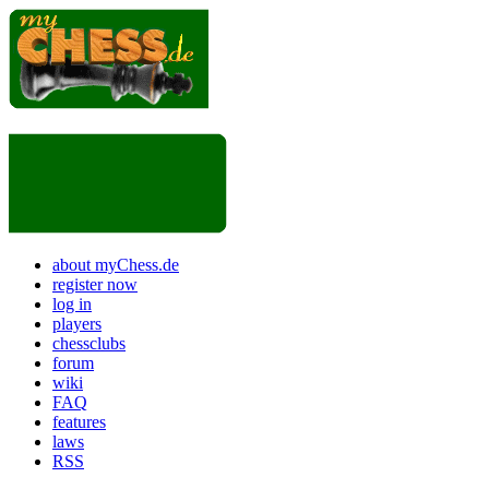
about myChess.de
register now
log in
players
chessclubs
forum
wiki
FAQ
features
laws
RSS