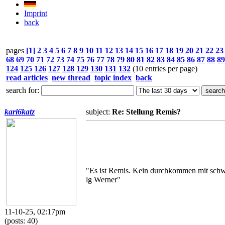
Imprint
back
pages
[1]
2
3
4
5
6
7
8
9
10
11
12
13
14
15
16
17
18
19
20
21
22
23
68
69
70
71
72
73
74
75
76
77
78
79
80
81
82
83
84
85
86
87
88
89
124
125
126
127
128
129
130
131
132
(10 entries per page)
read articles
new thread
topic index
back
search for:
kari6katz
subject:
Re: Stellung Remis?
"Es ist Remis. Kein durchkommen mit schw
lg Werner"
11-10-25, 02:17pm
(posts: 40)