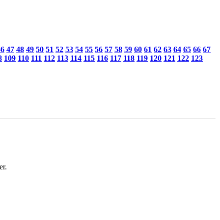
46
47
48
49
50
51
52
53
54
55
56
57
58
59
60
61
62
63
64
65
66
67
8
109
110
111
112
113
114
115
116
117
118
119
120
121
122
123
er.