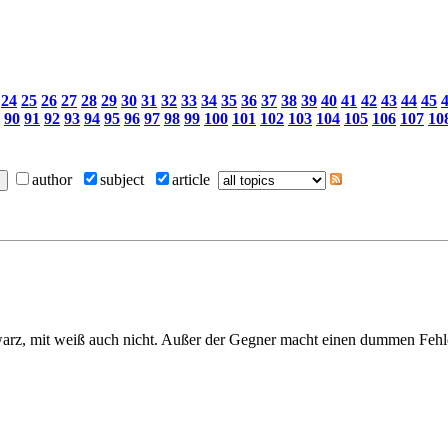
24
25
26
27
28
29
30
31
32
33
34
35
36
37
38
39
40
41
42
43
44
45
90
91
92
93
94
95
96
97
98
99
100
101
102
103
104
105
106
107
10
author
subject
article
arz, mit weiß auch nicht. Außer der Gegner macht einen dummen Fehl