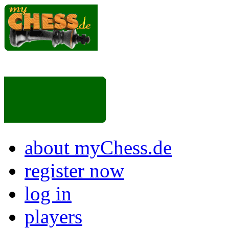
about myChess.de
register now
log in
players