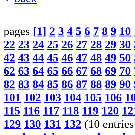
pages
[1]
2
3
4
5
6
7
8
9
10
22
23
24
25
26
27
28
29
30
42
43
44
45
46
47
48
49
50
62
63
64
65
66
67
68
69
70
82
83
84
85
86
87
88
89
90
101
102
103
104
105
106
1
115
116
117
118
119
120
12
129
130
131
132
(10 entries