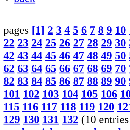
pages
[1]
2
3
4
5
6
7
8
9
10
22
23
24
25
26
27
28
29
30
42
43
44
45
46
47
48
49
50
62
63
64
65
66
67
68
69
70
82
83
84
85
86
87
88
89
90
101
102
103
104
105
106
1
115
116
117
118
119
120
12
129
130
131
132
(10 entries