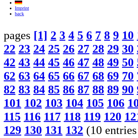
Imprint
back
pages
[1]
2
3
4
5
6
7
8
9
10
22
23
24
25
26
27
28
29
30
42
43
44
45
46
47
48
49
50
62
63
64
65
66
67
68
69
70
82
83
84
85
86
87
88
89
90
101
102
103
104
105
106
1
115
116
117
118
119
120
12
129
130
131
132
(10 entries