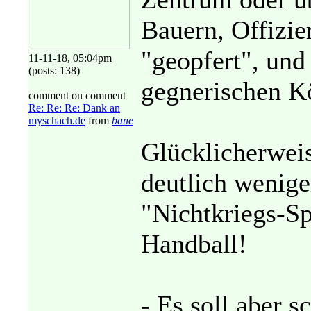
Bauern, Offizie
"geopfert", und
11-11-18, 05:04pm
(posts: 138)
gegnerischen Kö
comment on comment
Re: Re: Re: Dank an
myschach.de
from
bane
Glücklicherweis
deutlich wenige
"Nichtkriegs-Sp
Handball!
- Es soll aber 