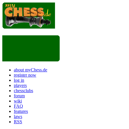
about myChess.de
register now
log in
players
chessclubs
forum
wiki
FAQ
features
laws
RSS