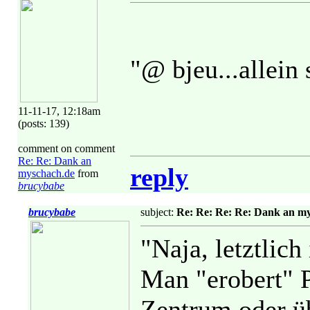
"@ bjeu...allein
11-11-17, 12:18am
(posts: 139)
comment on comment
Re: Re: Dank an
reply
myschach.de
from
brucybabe
brucybabe
subject:
Re: Re: Re: Re: Dank an m
"Naja, letztlich
Man "erobert" P
Zentrum oder üb