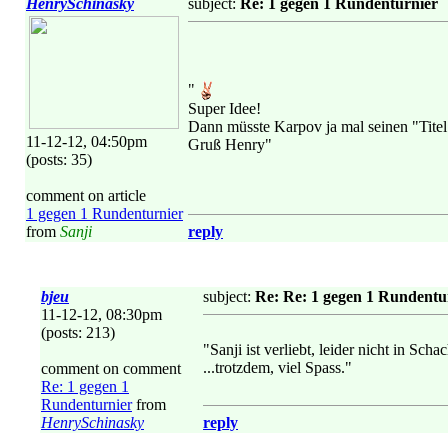
HenrySchinasky
subject:
Re: 1 gegen 1 Rundenturnier
"
Super Idee!
Dann müsste Karpov ja mal seinen "Titel
11-12-12, 04:50pm
Gruß Henry"
(posts: 35)
comment on article
1 gegen 1 Rundenturnier
from
Sanji
reply
bjeu
subject:
Re: Re: 1 gegen 1 Rundentu
11-12-12, 08:30pm
(posts: 213)
"Sanji ist verliebt, leider nicht in Schac
...trotzdem, viel Spass."
comment on comment
Re: 1 gegen 1
Rundenturnier
from
HenrySchinasky
reply