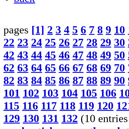
pages
[1]
2
3
4
5
6
7
8
9
10
22
23
24
25
26
27
28
29
30
42
43
44
45
46
47
48
49
50
62
63
64
65
66
67
68
69
70
82
83
84
85
86
87
88
89
90
101
102
103
104
105
106
1
115
116
117
118
119
120
12
129
130
131
132
(10 entries