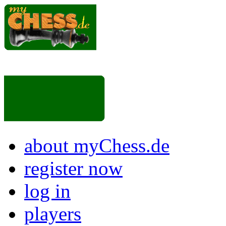
about myChess.de
register now
log in
players