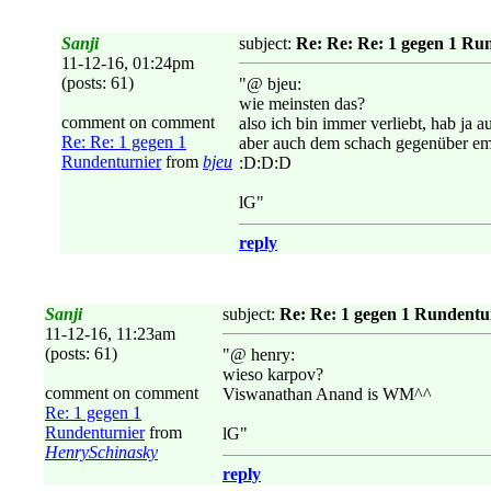
Sanji
subject:
Re: Re: Re: 1 gegen 1 Ru
11-12-16, 01:24pm
(posts: 61)
"@ bjeu:
wie meinsten das?
comment on comment
also ich bin immer verliebt, hab ja a
Re: Re: 1 gegen 1
aber auch dem schach gegenüber empf
Rundenturnier
from
bjeu
:D:D:D
lG"
reply
Sanji
subject:
Re: Re: 1 gegen 1 Rundentu
11-12-16, 11:23am
(posts: 61)
"@ henry:
wieso karpov?
comment on comment
Viswanathan Anand is WM^^
Re: 1 gegen 1
Rundenturnier
from
lG"
HenrySchinasky
reply