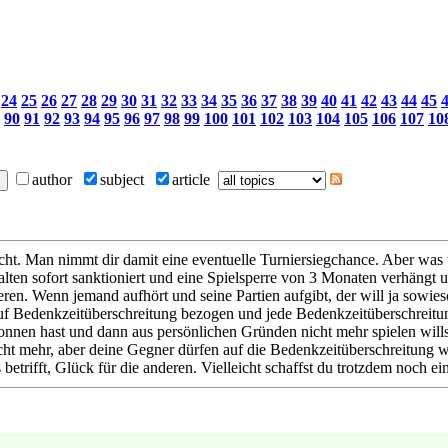
24
25
26
27
28
29
30
31
32
33
34
35
36
37
38
39
40
41
42
43
44
45
90
91
92
93
94
95
96
97
98
99
100
101
102
103
104
105
106
107
10
author
subject
article
 Recht. Man nimmt dir damit eine eventuelle Turniersiegchance. Aber 
lten sofort sanktioniert und eine Spielsperre von 3 Monaten verhängt u
en. Wenn jemand aufhört und seine Partien aufgibt, der will ja sowieso
auf Bedenkzeitüberschreitung bezogen und jede Bedenkzeitüberschreitu
onnen hast und dann aus persönlichen Gründen nicht mehr spielen willst u
 nicht mehr, aber deine Gegner dürfen auf die Bedenkzeitüberschreitung
 betrifft, Glück für die anderen. Vielleicht schaffst du trotzdem noch ei