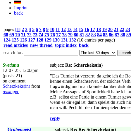
Imprint
back
pages
[1]
2
3
4
5
6
7
8
9
10
11
12
13
14
15
16
17
18
19
20
21
22
23
68
69
70
71
72
73
74
75
76
77
78
79
80
81
82
83
84
85
86
87
88
89
124
125
126
127
128
129
130
131
132
(10 entries per page)
read articles
new thread
topic index
back
search for:
Svetlana
subject:
Re: Scherzkeks(in)
12-07-25, 12:03pm
(posts: 21)
"Das Turnier ist verzerrt, da gebe ich dir
on comment
kenne einen Schachserver, der solches Verha
Scherzkeks(in)
from
fragwürdig und man könnte darüber diskutier
reisinger
Meine Aussage auf Sportlichkeit habe ich 
z.B. selbst eine Partie in einem Turnier gew
wenn es dir egal ist, dann spielst du auch
man will. Pech für den Turnierspieler den es
reply
Grubengeist
subject:
Re: Re: Scherzkeks(in)