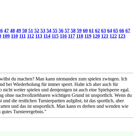
46
47
48
49
50
51
52
53
54
55
56
57
58
59
60
61
62
63
64
65
66
67
8
109
110
111
112
113
114
115
116
117
118
119
120
121
122
123
was willst du machen? Man kann niemanden zum spielen zwingen. Ich
nd bei Wiederholung für immer sperrt. Halte ich aber auch für
 nicht weiter spielen und demjenigen ist auch eine Spielsperre egal.
ng ohne nachvollziehbaren wichtigen Grund ist unsportlich. Wenn du
nd die restlichen Turnierpartien aufgibst, ist das sportlich, aber
 warten und das ist unsportlich. Man kann es drehen und wenden wie
n gutes Turnierergebnis."