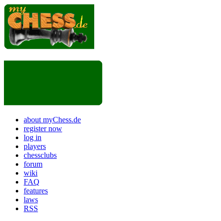
about myChess.de
register now
log in
players
chessclubs
forum
wiki
FAQ
features
laws
RSS