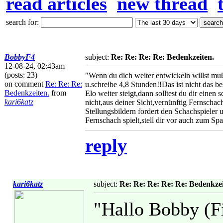
read articles
new thread
search for:
BobbyF4
subject:
Re: Re: Re: Re: Bedenkzeiten.
12-08-24, 02:43am
(posts: 23)
"Wenn du dich weiter entwickeln willst muß
on comment
Re: Re: Re:
u.schreibe 4,8 Stunden!!Das ist nicht das be
Bedenkzeiten.
from
Elo weiter steigt,dann solltest du dir eine
kari6katz
nicht,aus deiner Sicht,vernünftig Fernsch
Stellungsbildern fordert den Schachspieler
Fernschach spielt,stell dir vor auch zum Sp
reply
kari6katz
subject:
Re: Re: Re: Re: Re: Bedenkzei
"Hallo Bobby (F