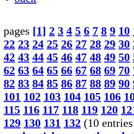
pages
[1]
2
3
4
5
6
7
8
9
10
22
23
24
25
26
27
28
29
30
42
43
44
45
46
47
48
49
50
62
63
64
65
66
67
68
69
70
82
83
84
85
86
87
88
89
90
101
102
103
104
105
106
1
115
116
117
118
119
120
12
129
130
131
132
(10 entries