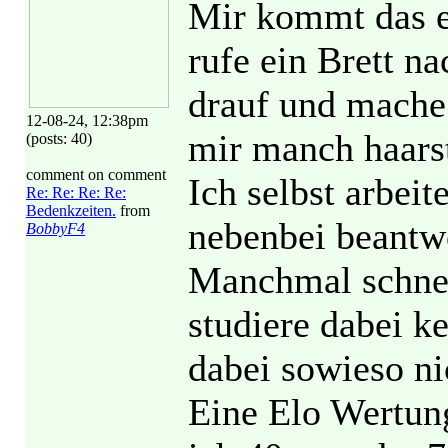
Mir kommt das e
rufe ein Brett n
drauf und mache
12-08-24, 12:38pm
mir manch haars
(posts: 40)
comment on comment
Ich selbst arbei
Re: Re: Re: Re:
Bedenkzeiten.
from
nebenbei beantw
BobbyF4
Manchmal schnel
studiere dabei k
dabei sowieso ni
Eine Elo Wertung