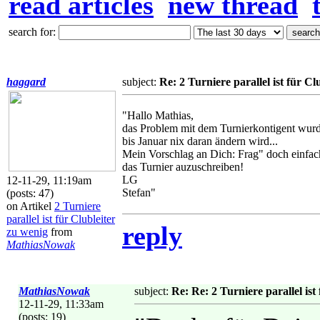
read articles
new thread
search for:
haggard
subject:
Re: 2 Turniere parallel ist für Cl
"Hallo Mathias,
das Problem mit dem Turnierkontigent wurde
bis Januar nix daran ändern wird...
Mein Vorschlag an Dich: Frag" doch einfach
das Turnier auzuschreiben!
LG
12-11-29, 11:19am
Stefan"
(posts: 47)
on Artikel
2 Turniere
parallel ist für Clubleiter
reply
zu wenig
from
MathiasNowak
MathiasNowak
subject:
Re: Re: 2 Turniere parallel ist
12-11-29, 11:33am
(posts: 19)