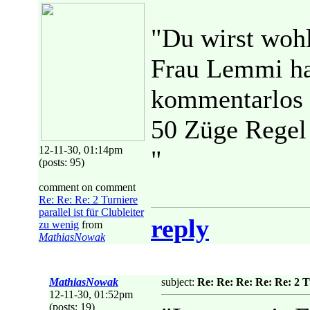
"Du wirst woh
Frau Lemmi ha
kommentarlos a
50 Züge Regel
12-11-30, 01:14pm
"
(posts: 95)
comment on comment
Re: Re: Re: 2 Turniere
parallel ist für Clubleiter
reply
zu wenig
from
MathiasNowak
MathiasNowak
subject:
Re: Re: Re: Re: Re: 2 Tu
12-11-30, 01:52pm
(posts: 19)