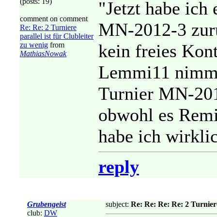
(posts: 19)
"Jetzt habe ich
comment on comment
MN-2012-3 zurü
Re: Re: 2 Turniere
parallel ist für Clubleiter
zu wenig
from
kein freies Kon
MathiasNowak
Lemmi11 nimmt
Turnier MN-2012
obwohl es Remis 
habe ich wirklic
reply
Grubengeist
subject:
Re: Re: Re: Re: 2 Turniere
club:
DW