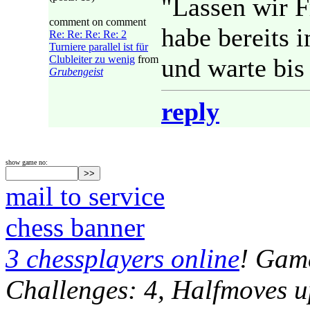
"Lassen wir 
comment on comment
habe bereits
Re: Re: Re: Re: 2
Turniere parallel ist für
Clubleiter zu wenig
from
und warte bis
Grubengeist
reply
show game no:
mail to service
chess banner
3 chessplayers online
! Game
Challenges: 4, Halfmoves u