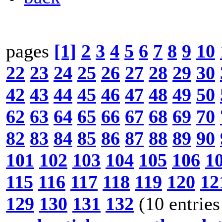
pages
[1]
2
3
4
5
6
7
8
9
10
22
23
24
25
26
27
28
29
30
42
43
44
45
46
47
48
49
50
62
63
64
65
66
67
68
69
70
82
83
84
85
86
87
88
89
90
101
102
103
104
105
106
1
115
116
117
118
119
120
12
129
130
131
132
(10 entries