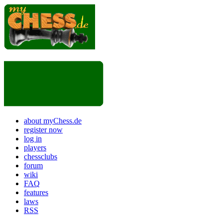
about myChess.de
register now
log in
players
chessclubs
forum
wiki
FAQ
features
laws
RSS