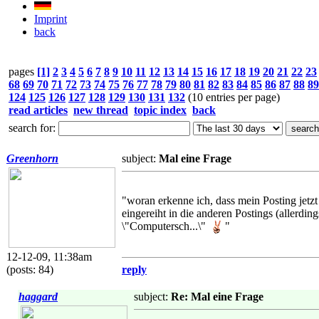
Imprint
back
pages
[1]
2
3
4
5
6
7
8
9
10
11
12
13
14
15
16
17
18
19
20
21
22
23
68
69
70
71
72
73
74
75
76
77
78
79
80
81
82
83
84
85
86
87
88
89
124
125
126
127
128
129
130
131
132
(10 entries per page)
read articles
new thread
topic index
back
search for:
Greenhorn
subject:
Mal eine Frage
"woran erkenne ich, dass mein Posting jetz
eingereiht in die anderen Postings (allerdi
\"Computersch...\"
"
12-12-09, 11:38am
(posts: 84)
reply
haggard
subject:
Re: Mal eine Frage