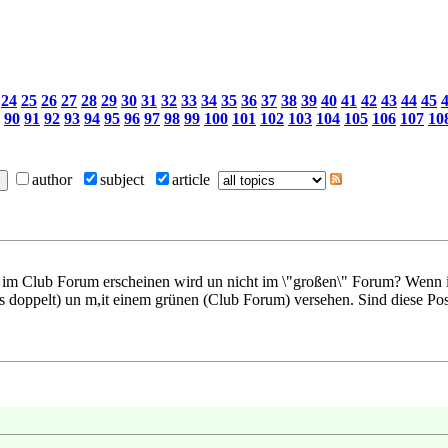
24
25
26
27
28
29
30
31
32
33
34
35
36
37
38
39
40
41
42
43
44
45
90
91
92
93
94
95
96
97
98
99
100
101
102
103
104
105
106
107
10
author
subject
article
t im Club Forum erscheinen wird un nicht im \"großen\" Forum? Wenn i
ngs doppelt) un m,it einem grünen (Club Forum) versehen. Sind diese Pos