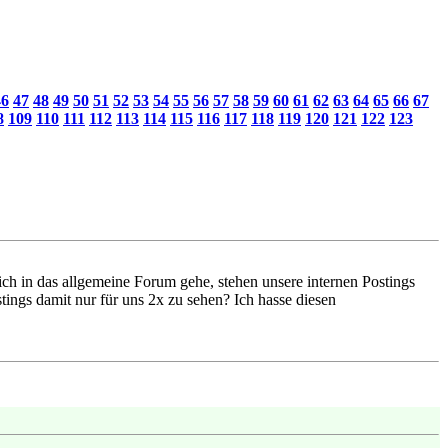
46
47
48
49
50
51
52
53
54
55
56
57
58
59
60
61
62
63
64
65
66
67
8
109
110
111
112
113
114
115
116
117
118
119
120
121
122
123
ch in das allgemeine Forum gehe, stehen unsere internen Postings
tings damit nur für uns 2x zu sehen? Ich hasse diesen