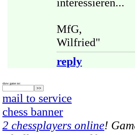
interessieren...
MfG,
Wilfried"
reply
show game no:
mail to service
chess banner
2 chessplayers online
! Game