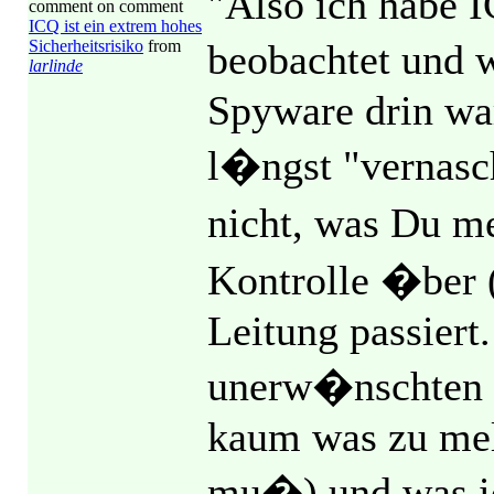
"Also ich habe I
comment on comment
ICQ ist ein extrem hohes
Sicherheitsrisiko
from
beobachtet und 
larlinde
Spyware drin wa
l�ngst "vernasc
nicht, was Du m
Kontrolle �ber (
Leitung passiert
unerw�nschten Zu
kaum was zu mel
mu�) und was ic