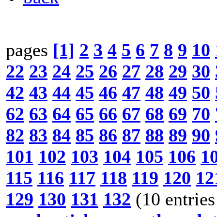
pages
[1]
2
3
4
5
6
7
8
9
10
22
23
24
25
26
27
28
29
30
42
43
44
45
46
47
48
49
50
62
63
64
65
66
67
68
69
70
82
83
84
85
86
87
88
89
90
101
102
103
104
105
106
1
115
116
117
118
119
120
12
129
130
131
132
(10 entries