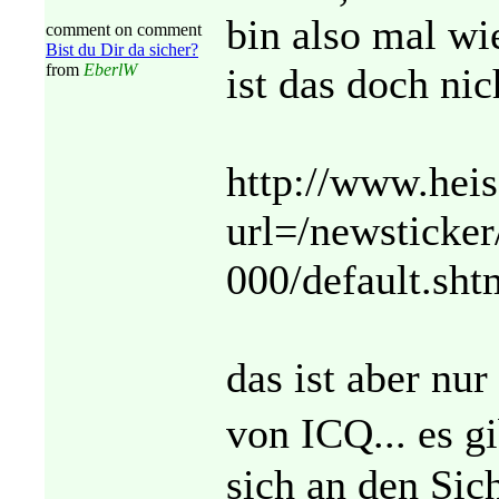
bin also mal wi
comment on comment
Bist du Dir da sicher?
from
EberlW
ist das doch nic
http://www.heis
url=/newsticker
000/default.s
das ist aber nu
von ICQ... es g
sich an den Sic