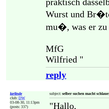
praktisch dasselb
Wurst und Br�tc
mu�, was er zu t
MfG
Wilfried "
reply
larlinde
subject:
selber suchen macht schlauer
club:
DW
03-08-30, 11:13pm
"Hallo,
(posts: 337)