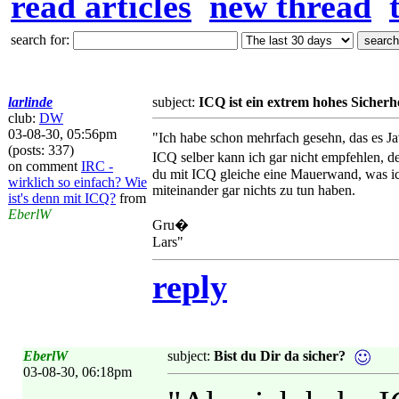
read articles
new thread
search for:
larlinde
subject:
ICQ ist ein extrem hohes Sicherhe
club:
DW
03-08-30, 05:56pm
"Ich habe schon mehrfach gesehn, das es Jav
(posts: 337)
ICQ selber kann ich gar nicht empfehlen, 
on comment
IRC -
du mit ICQ gleiche eine Mauerwand, was ic
wirklich so einfach? Wie
miteinander gar nichts zu tun haben.
ist's denn mit ICQ?
from
EberlW
Gru�
Lars"
reply
EberlW
subject:
Bist du Dir da sicher?
03-08-30, 06:18pm