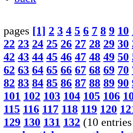
pages
[1]
2
3
4
5
6
7
8
9
10
22
23
24
25
26
27
28
29
30
42
43
44
45
46
47
48
49
50
62
63
64
65
66
67
68
69
70
82
83
84
85
86
87
88
89
90
101
102
103
104
105
106
1
115
116
117
118
119
120
12
129
130
131
132
(10 entries