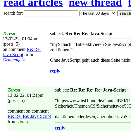
read articles
new thread
search for:
Teresa
subject:
Re: Re: Re: Java-Script
13-02-22, 01:04pm
(posts: 5)
"mySchach: "Bitte aktivieren Sie JavaScrip
on comment
Re: Re:
zu können!"
Java-Script
from
Grubengeist
Ohne JavaScript geht auch diese Seite nich
reply
Teresa
subject:
Re: Re: Re: Re: Java-Script
13-02-22, 01:21pm
(posts: 5)
"https://www.bsi.bund.de/ContentBSI/T
Sicherheit/ThemenCS/Sicherheitsvorf%C3
comment on comment
Re: Re: Re: Java-Script
da können jeder lesen, aber ohne JavaScr
from
Teresa
reply