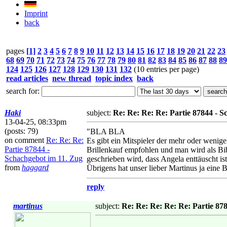
Imprint
back
pages
[1]
2
3
4
5
6
7
8
9
10
11
12
13
14
15
16
17
18
19
20
21
22
23
68
69
70
71
72
73
74
75
76
77
78
79
80
81
82
83
84
85
86
87
88
89
124
125
126
127
128
129
130
131
132
(10 entries per page)
read articles
new thread
topic index
back
search for:
Haki
subject:
Re: Re: Re: Re: Partie 87844 - S
13-04-25, 08:33pm
(posts: 79)
"BLA BLA
on comment
Re: Re: Re:
Es gibt ein Mitspieler der mehr oder wenige
Partie 87844 -
Brillenkauf empfohlen und man wird als Bib
Schachgebot im 11. Zug
geschrieben wird, dass Angela enttäuscht ist
from
haggard
Übrigens hat unser lieber Martinus ja eine B
reply
martinus
subject:
Re: Re: Re: Re: Re: Partie 87