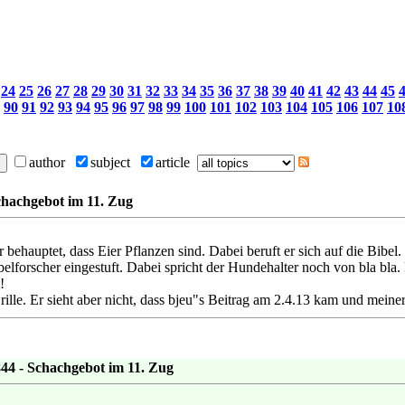
24
25
26
27
28
29
30
31
32
33
34
35
36
37
38
39
40
41
42
43
44
45
90
91
92
93
94
95
96
97
98
99
100
101
102
103
104
105
106
107
10
author
subject
article
chachgebot im 11. Zug
r behauptet, dass Eier Pflanzen sind. Dabei beruft er sich auf die Bib
elforscher eingestuft. Dabei spricht der Hundehalter noch von bla bla
!
rille. Er sieht aber nicht, dass bjeu"s Beitrag am 2.4.13 kam und meiner
844 - Schachgebot im 11. Zug