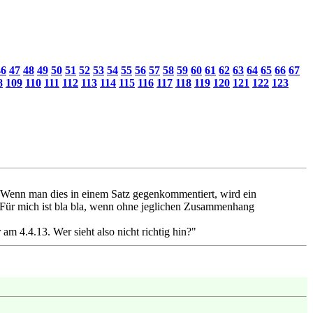
46
47
48
49
50
51
52
53
54
55
56
57
58
59
60
61
62
63
64
65
66
67
8
109
110
111
112
113
114
115
116
117
118
119
120
121
122
123
el. Wenn man dies in einem Satz gegenkommentiert, wird ein
. Für mich ist bla bla, wenn ohne jeglichen Zusammenhang
 am 4.4.13. Wer sieht also nicht richtig hin?"