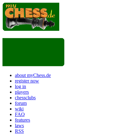
about myChess.de
register now
log in
players
chessclubs
forum
wiki
FAQ
features
laws
RSS