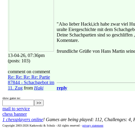
"Also lieber Hacki,ich habe zwar viel Hum
uralte Eiergeschichte mit dem Schachgeb
Deine Schachpartien sind so geschliffen 
Komentare.
freundliche Grüße von Hans Martin seine
13-04-26, 07:36pm
(posts: 103)
comment on comment
Re: Re: Re: Re: Partie
87844 - Schachgebot im
11. Zug
from
Haki
reply
show game no:
mail to service
chess banner
1 chessplayers online
! Games are being played: 112, Challenges: 4,
Copyright 2003-2026 Karkowski & Schulz - All rights reserved -
privacy statement