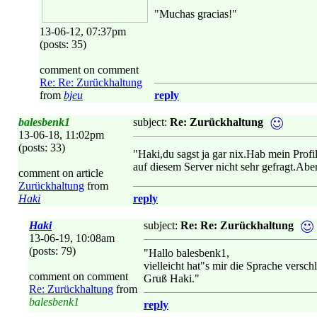
"Muchas gracias!"
13-06-12, 07:37pm
(posts: 35)
comment on comment
Re: Re: Zurückhaltung
from
bjeu
reply
balesbenk1
subject:
Re: Zurückhaltung
13-06-18, 11:02pm
(posts: 33)
"Haki,du sagst ja gar nix.Hab mein Profi
auf diesem Server nicht sehr gefragt.Abe
comment on article
Zurückhaltung
from
Haki
reply
Haki
subject:
Re: Re: Zurückhaltung
13-06-19, 10:08am
(posts: 79)
"Hallo balesbenk1,
vielleicht hat"s mir die Sprache versc
comment on comment
Gruß Haki."
Re: Zurückhaltung
from
balesbenk1
reply