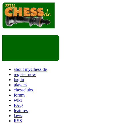
about myChess.de
register now
log in
players
chessclubs
forum
wiki
FAQ
features
laws
RSS