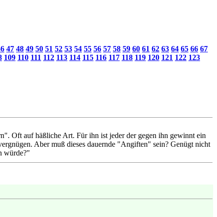
46
47
48
49
50
51
52
53
54
55
56
57
58
59
60
61
62
63
64
65
66
67
8
109
110
111
112
113
114
115
116
117
118
119
120
121
122
123
". Oft auf häßliche Art. Für ihn ist jeder der gegen ihn gewinnt ein
 vergnügen. Aber muß dieses dauernde "Angiften" sein? Genügt nicht
en würde?"