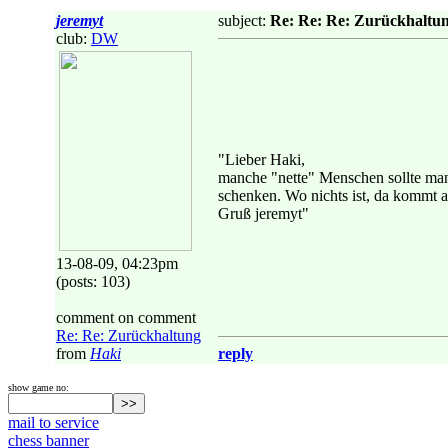
jeremyt
subject:
Re: Re: Re: Zurückhaltu
club:
DW
"Lieber Haki,
manche "nette" Menschen sollte man 
schenken. Wo nichts ist, da kommt au
Gruß jeremyt"
13-08-09, 04:23pm
(posts: 103)
comment on comment
Re: Re: Zurückhaltung
from
Haki
reply
show game no:
mail to service
chess banner