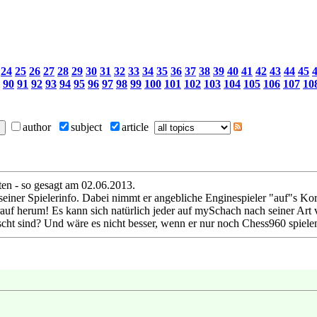
24
25
26
27
28
29
30
31
32
33
34
35
36
37
38
39
40
41
42
43
44
45
90
91
92
93
94
95
96
97
98
99
100
101
102
103
104
105
106
107
10
author
subject
article
en - so gesagt am 02.06.2013.
seiner Spielerinfo. Dabei nimmt er angebliche Enginespieler "auf"s Korn
auf herum! Es kann sich natürlich jeder auf mySchach nach seiner Art
cht sind? Und wäre es nicht besser, wenn er nur noch Chess960 spiel