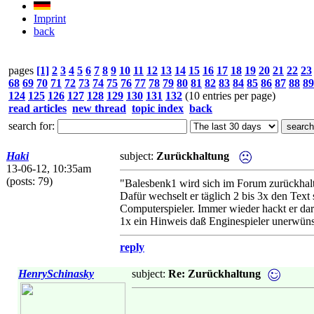
Imprint
back
pages
[1]
2
3
4
5
6
7
8
9
10
11
12
13
14
15
16
17
18
19
20
21
22
23
68
69
70
71
72
73
74
75
76
77
78
79
80
81
82
83
84
85
86
87
88
89
124
125
126
127
128
129
130
131
132
(10 entries per page)
read articles
new thread
topic index
back
search for:
Haki
subject:
Zurückhaltung
13-06-12, 10:35am
(posts: 79)
"Balesbenk1 wird sich im Forum zurückhalt
Dafür wechselt er täglich 2 bis 3x den Text 
Computerspieler. Immer wieder hackt er dar
1x ein Hinweis daß Enginespieler unerwüns
reply
HenrySchinasky
subject:
Re: Zurückhaltung