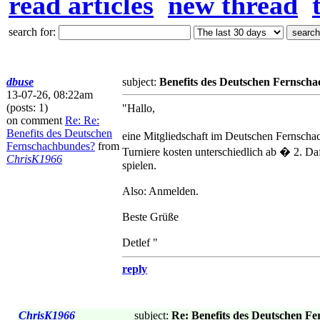
read articles
new thread
search for:
dbuse
subject:
Benefits des Deutschen Fernsch
13-07-26, 08:22am
(posts: 1)
"Hallo,
on comment
Re: Re:
Benefits des Deutschen
eine Mitgliedschaft im Deutschen Fernschac
Fernschachbundes?
from
Turniere kosten unterschiedlich ab � 2. Dafü
ChrisK1966
spielen.
Also: Anmelden.
Beste Grüße
Detlef "
reply
ChrisK1966
subject:
Re: Benefits des Deutschen F