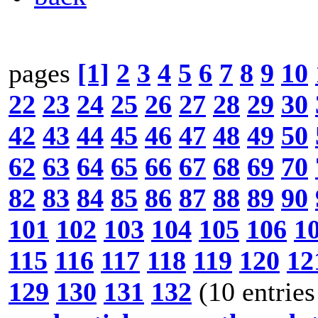
pages
[1]
2
3
4
5
6
7
8
9
10
22
23
24
25
26
27
28
29
30
42
43
44
45
46
47
48
49
50
62
63
64
65
66
67
68
69
70
82
83
84
85
86
87
88
89
90
101
102
103
104
105
106
1
115
116
117
118
119
120
12
129
130
131
132
(10 entries