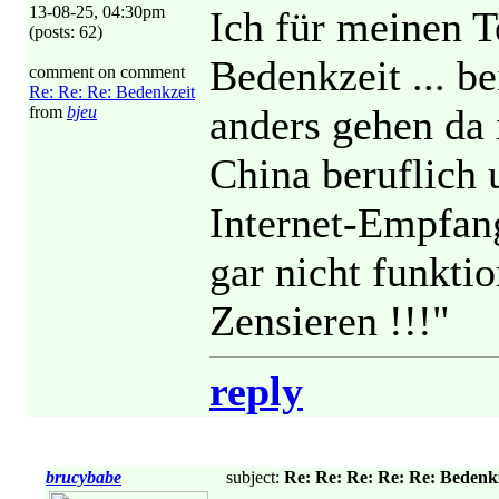
13-08-25, 04:30pm
Ich für meinen T
(posts: 62)
Bedenkzeit ... b
comment on comment
Re: Re: Re: Bedenkzeit
anders gehen da 
from
bjeu
China beruflich 
Internet-Empfan
gar nicht funktio
Zensieren !!!"
reply
brucybabe
subject:
Re: Re: Re: Re: Re: Bedenk