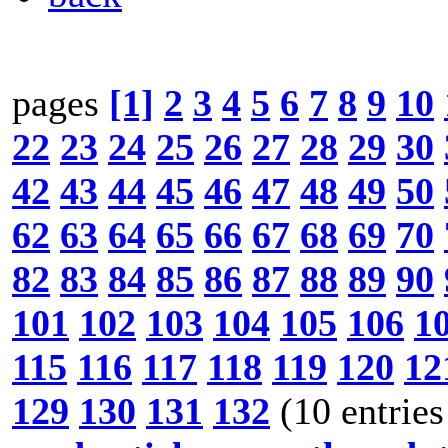
pages
[1]
2
3
4
5
6
7
8
9
10
22
23
24
25
26
27
28
29
30
42
43
44
45
46
47
48
49
50
62
63
64
65
66
67
68
69
70
82
83
84
85
86
87
88
89
90
101
102
103
104
105
106
1
115
116
117
118
119
120
12
129
130
131
132
(10 entries