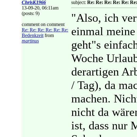
ChrisK1966
subject:
Re: Re: Re: Re: Re: Re
13-09-20, 06:11am
(posts: 9)
"Also, ich ve
comment on comment
einmal meine
Re: Re: Re: Re: Re: Re:
Bedenkzeit
from
martinus
geht"s einfac
Woche Urlaub
derartigen Ar
/ Tag), da ma
machen. Nicht
nicht da wäre
ist, dass nur 