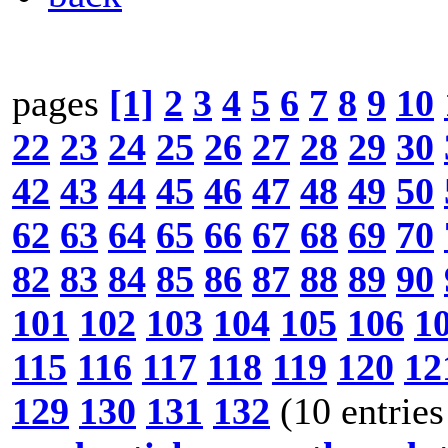
pages
[1]
2
3
4
5
6
7
8
9
10
22
23
24
25
26
27
28
29
30
42
43
44
45
46
47
48
49
50
62
63
64
65
66
67
68
69
70
82
83
84
85
86
87
88
89
90
101
102
103
104
105
106
1
115
116
117
118
119
120
12
129
130
131
132
(10 entries