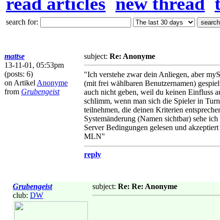
read articles
new thread
search for:
mattse
subject:
Re: Anonyme
13-11-01, 05:53pm
(posts: 6)
"Ich verstehe zwar dein Anliegen, aber my
on Artikel
Anonyme
(mit frei wählbaren Benutzernamen) gespie
from
Grubengeist
auch nicht geben, weil du keinen Einfluss a
schlimm, wenn man sich die Spieler in Turni
teilnehmen, die deinen Kriterien entsprech
Systemänderung (Namen sichtbar) sehe ich a
Server Bedingungen gelesen und akzeptiert
MLN"
reply
Grubengeist
subject:
Re: Re: Anonyme
club:
DW