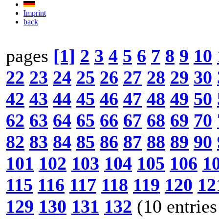
Imprint
back
pages
[1]
2
3
4
5
6
7
8
9
10
22
23
24
25
26
27
28
29
30
42
43
44
45
46
47
48
49
50
62
63
64
65
66
67
68
69
70
82
83
84
85
86
87
88
89
90
101
102
103
104
105
106
1
115
116
117
118
119
120
12
129
130
131
132
(10 entries