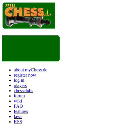
about myChess.de
register now
log in
players
chessclubs
forum
wiki
FAQ
features
laws
RSS