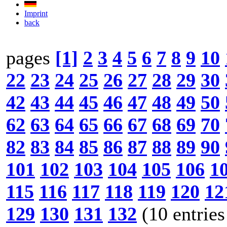
Imprint
back
pages
[1]
2
3
4
5
6
7
8
9
10
22
23
24
25
26
27
28
29
30
42
43
44
45
46
47
48
49
50
62
63
64
65
66
67
68
69
70
82
83
84
85
86
87
88
89
90
101
102
103
104
105
106
1
115
116
117
118
119
120
12
129
130
131
132
(10 entries