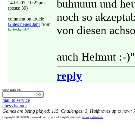
buhuuuu und heul
14-01-05, 10:25pm
(posts: 39)
noch so akzeptab
comment on article
Gutes neues Jahr
from
von diesen achso
balesbenk1
auch Helmut :-)"
reply
show game no:
mail to service
chess banner
Games are being played: 115, Challenges: 3, Halfmoves up to now: 
Copyright 2003-2026 Karkowski & Schulz - All rights reserved -
privacy statement