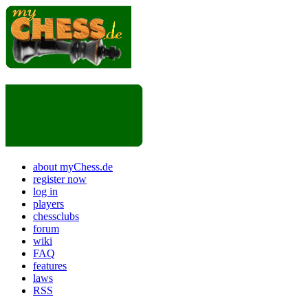
about myChess.de
register now
log in
players
chessclubs
forum
wiki
FAQ
features
laws
RSS