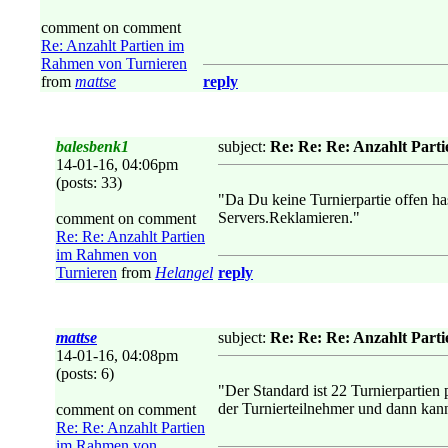
comment on comment
Re: Anzahlt Partien im
Rahmen von Turnieren
from
mattse
reply
balesbenk1
subject:
Re: Re: Re: Anzahlt Part
14-01-16, 04:06pm
(posts: 33)
"Da Du keine Turnierpartie offen has
Servers.Reklamieren."
comment on comment
Re: Re: Anzahlt Partien
im Rahmen von
Turnieren
from
Helangel
reply
mattse
subject:
Re: Re: Re: Anzahlt Part
14-01-16, 04:08pm
(posts: 6)
"Der Standard ist 22 Turnierpartien 
der Turnierteilnehmer und dann kann
comment on comment
Re: Re: Anzahlt Partien
im Rahmen von