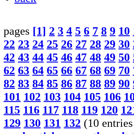
pages
[1]
2
3
4
5
6
7
8
9
10
22
23
24
25
26
27
28
29
30
42
43
44
45
46
47
48
49
50
62
63
64
65
66
67
68
69
70
82
83
84
85
86
87
88
89
90
101
102
103
104
105
106
1
115
116
117
118
119
120
12
129
130
131
132
(10 entries