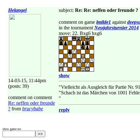
Helangel
subject:
Re: Re: neffen oder freunde ?
comment on game
lmilde1
against
deeps
in the tournament
Neujahrsturnier 2014
move: 22. Bxg6 hxg6
show
14-03-15, 11:44pm
(posts: 39)
"Vielleicht als Ausgleich für Partie Nr. 
"Schach ist das Märchen von 1001 Fehle
comment on comment
"
Re: neffen oder freunde
?
from
brucybabe
reply
show game no: