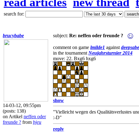
read articles
new thread
search for:
brucybabe
subject:
Re: neffen oder freunde ?
comment on game
lmilde1
against
deepsabe
in the tournament
Neujahrsturnier 2014
move: 22. Bxg6 hxg6
show
14-03-12, 09:55pm
(posts: 138)
"Vielleicht wegen des Qualitätsverlustes u
on Artikel
neffen oder
:-D"
freunde ?
from
bjeu
reply