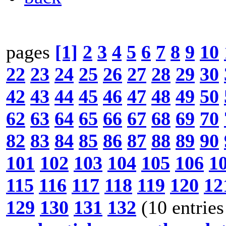
pages
[1]
2
3
4
5
6
7
8
9
10
22
23
24
25
26
27
28
29
30
42
43
44
45
46
47
48
49
50
62
63
64
65
66
67
68
69
70
82
83
84
85
86
87
88
89
90
101
102
103
104
105
106
1
115
116
117
118
119
120
12
129
130
131
132
(10 entries