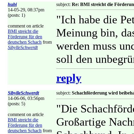
hubi
subject:
Re: BMI streicht die Förderu
14-05-29, 08:37pm
(posts: 1)
"Ich habe die Pet
comment on article
Meinung bin, das
BMI streicht die
Förderung für den
deutschen Schach
from
werden muss und
SibylleSchwerdt
soll den unbegr
reply
SibylleSchwerdt
subject:
Schachförderung wird beibeha
14-06-06, 03:56pm
(posts: 5)
"Die Schachförde
comment on article
Großartige Nach
BMI streicht die
Förderung für den
deutschen Schach
from