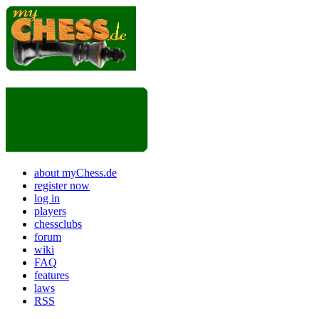
about myChess.de
register now
log in
players
chessclubs
forum
wiki
FAQ
features
laws
RSS