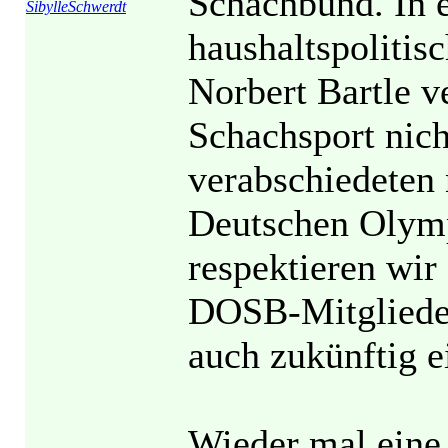
Schachbund. In e
SibylleSchwerdt
haushaltspoliti
Norbert Bartle ve
Schachsport nic
verabschiedeten 
Deutschen Olymp
respektieren wir
DOSB-Mitgliede
auch zukünftig e
Wieder mal eine