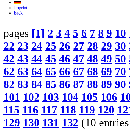
Imprint
back
pages
[1]
2
3
4
5
6
7
8
9
10
22
23
24
25
26
27
28
29
30
42
43
44
45
46
47
48
49
50
62
63
64
65
66
67
68
69
70
82
83
84
85
86
87
88
89
90
101
102
103
104
105
106
1
115
116
117
118
119
120
12
129
130
131
132
(10 entries