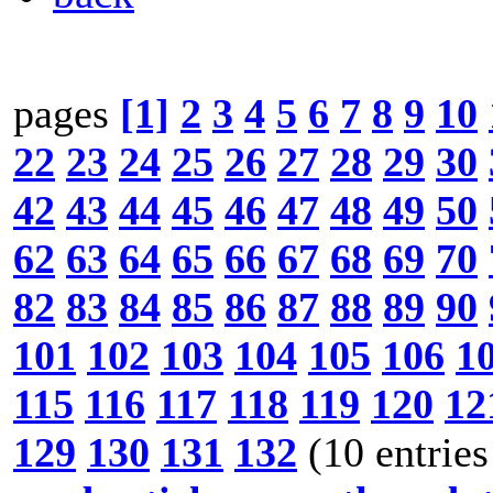
pages
[1]
2
3
4
5
6
7
8
9
10
22
23
24
25
26
27
28
29
30
42
43
44
45
46
47
48
49
50
62
63
64
65
66
67
68
69
70
82
83
84
85
86
87
88
89
90
101
102
103
104
105
106
1
115
116
117
118
119
120
12
129
130
131
132
(10 entries