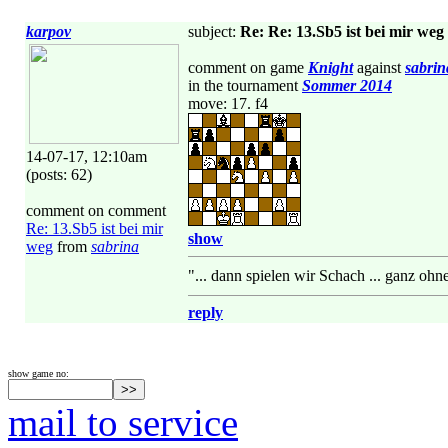
karpov
subject:
Re: Re: 13.Sb5 ist bei mir weg
comment on game
Knight
against
sabrin
in the tournament
Sommer 2014
move: 17. f4
14-07-17, 12:10am
(posts: 62)
comment on comment
Re: 13.Sb5 ist bei mir
show
weg
from
sabrina
"... dann spielen wir Schach ... ganz ohn
reply
show game no:
mail to service