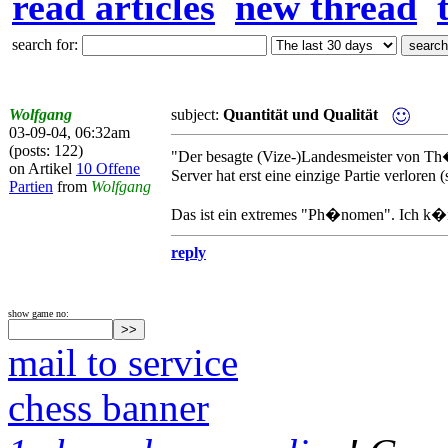
read articles
new thread
search for:
Wolfgang
subject:
Quantität und Qualität
03-09-04, 06:32am
(posts: 122)
"Der besagte (Vize-)Landesmeister von Th�
on Artikel
10 Offene
Server hat erst eine einzige Partie verloren (
Partien
from
Wolfgang
Das ist ein extremes "Ph�nomen". Ich k�nnt
reply
show game no:
mail to service
chess banner