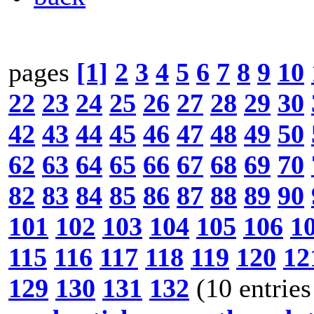
pages
[1]
2
3
4
5
6
7
8
9
10
22
23
24
25
26
27
28
29
30
42
43
44
45
46
47
48
49
50
62
63
64
65
66
67
68
69
70
82
83
84
85
86
87
88
89
90
101
102
103
104
105
106
1
115
116
117
118
119
120
12
129
130
131
132
(10 entries