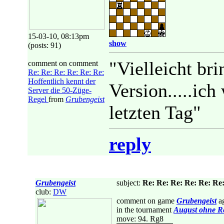
15-03-10, 08:13pm
show
(posts: 91)
"Vielleicht bri
comment on comment
Re: Re: Re: Re: Re: Re:
Hoffentlich kennt der
Version.....ic
Server die 50-Züge-
Regel
from
Grubengeist
letzten Tag"
reply
Grubengeist
subject:
Re: Re: Re: Re: Re: Re:
club:
DW
comment on game
Grubengeist
ag
in the tournament
August ohne R
move: 94. Rg8