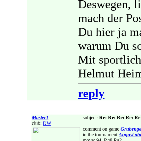
Deswegen, li
mach der Pos
Du hier ja m
warum Du so
Mit sportlic
Helmut Hei
reply
Master1
subject:
Re: Re: Re: Re: Re:
club:
DW
comment on game
Grubenge
in the tournament
August oh
move: 94. Rg8 Ra2