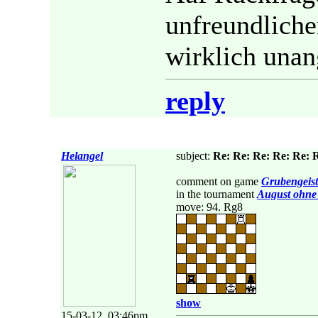
unfreundliche
wirklich unan
reply
Helangel
subject:
Re: Re: Re: Re: Re: R
comment on game
Grubengeist
in the tournament
August ohne
move: 94. Rg8
show
15-03-12, 03:46pm