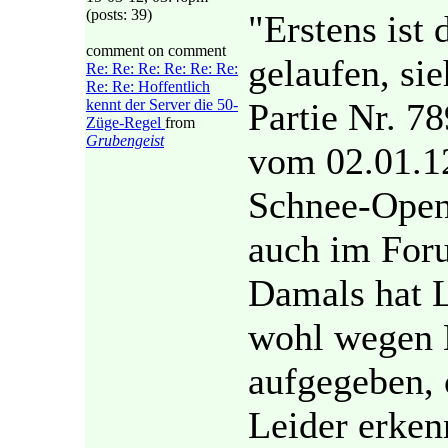
(posts: 39)
"Erstens ist
comment on comment
gelaufen, si
Re: Re: Re: Re: Re: Re:
Re: Re: Hoffentlich
kennt der Server die 50-
Partie Nr. 7
Züge-Regel
from
Grubengeist
vom 02.01.12
Schnee-Open
auch im Foru
Damals hat 
wohl wegen 
aufgegeben, 
Leider erken