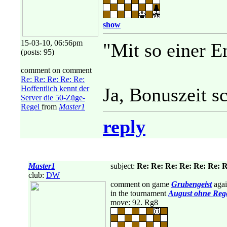
show
15-03-10, 06:56pm
"Mit so einer E
(posts: 95)
comment on comment
Re: Re: Re: Re: Re:
Hoffentlich kennt der
Ja, Bonuszeit s
Server die 50-Züge-
Regel
from
Master1
reply
Master1
subject:
Re: Re: Re: Re: Re: Re: R
club:
DW
comment on game
Grubengeist
agai
in the tournament
August ohne Reg
move: 92. Rg8