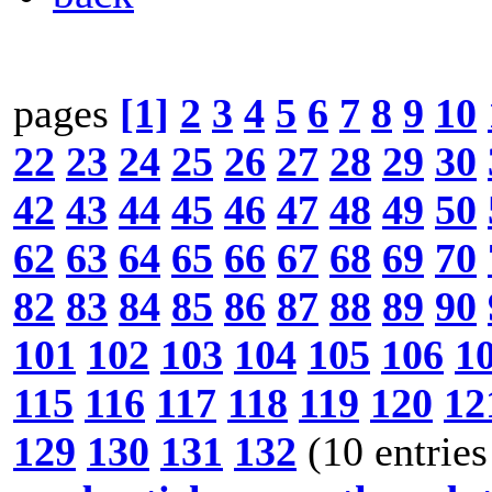
pages
[1]
2
3
4
5
6
7
8
9
10
22
23
24
25
26
27
28
29
30
42
43
44
45
46
47
48
49
50
62
63
64
65
66
67
68
69
70
82
83
84
85
86
87
88
89
90
101
102
103
104
105
106
1
115
116
117
118
119
120
12
129
130
131
132
(10 entries