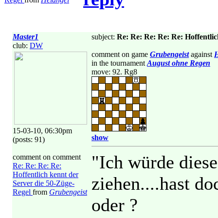
Master1
subject:
Re: Re: Re: Re: Re: Hoffentli
club:
DW
comment on game
Grubengeist
against
H
in the tournament
August ohne Regen
move: 92. Rg8
15-03-10, 06:30pm
show
(posts: 91)
"Ich würde dieses
comment on comment
Re: Re: Re: Re:
Hoffentlich kennt der
ziehen....hast d
Server die 50-Züge-
Regel
from
Grubengeist
oder ?