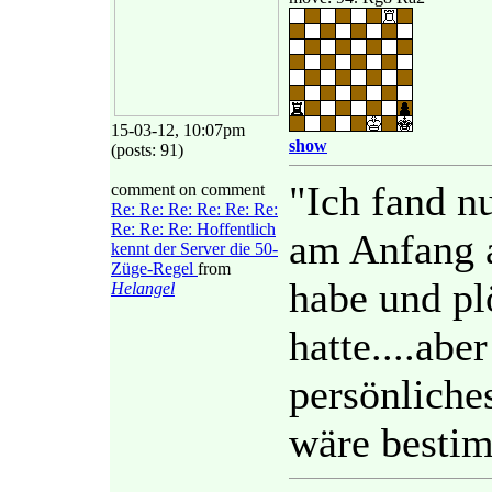
15-03-12, 10:07pm
show
(posts: 91)
"Ich fand n
comment on comment
Re: Re: Re: Re: Re: Re:
Re: Re: Re: Hoffentlich
am Anfang 
kennt der Server die 50-
Züge-Regel
from
habe und pl
Helangel
hatte....abe
persönliches
wäre besti