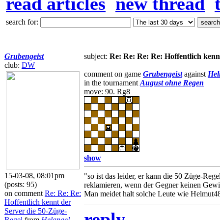
read articles
new thread
search for:
Grubengeist
subject:
Re: Re: Re: Re: Hoffentlich kenn
club:
DW
comment on game
Grubengeist
against
Hel
in the tournament
August ohne Regen
move: 90. Rg8
show
15-03-08, 08:01pm
"so ist das leider, er kann die 50 Züge-Reg
(posts: 95)
reklamieren, wenn der Gegner keinen Gewi
on comment
Re: Re: Re:
Man meidet halt solche Leute wie Helmut48
Hoffentlich kennt der
Server die 50-Züge-
reply
Regel
from
Helangel