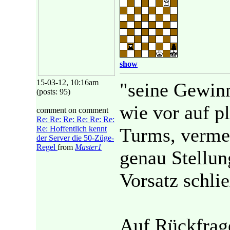
show
15-03-12, 10:16am
"seine Gewin
(posts: 95)
wie vor auf p
comment on comment
Re: Re: Re: Re: Re: Re:
Re: Hoffentlich kennt
Turms, vermei
der Server die 50-Züge-
Regel
from
Master1
genau Stellun
Vorsatz schlie
Auf Rückfrage